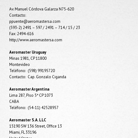
Av. Manuel Córdova Galarza N75-620
Contacto:
ppuente@aeromastersa.com
(593-2) 2491 – 597 / 2491 – 714 / 15 / 23
Fax: 2494-616
http://www.aeromastersa.com
Aeromaster Uruguay
Minas 1981, CP 11800
Montevideo
Teléfono: (598) 99195720
Contacto: Cap. Gonzalo Ciganda
Aeromaster Argentina
Lima 287, Piso 5ª CP 1073
CABA
Teléfono: (54-11) 42528957
Aeromaster S.A. LLC
15190 SW 136 Street, Office 13
Miami, FL 33196