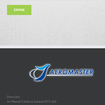
Dirección:
Av. Manuel Córdova Galarza N75-620