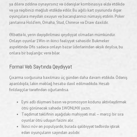
ya dilerə ziddinə oynayırsınız və ödənişlər kombinasiya əldə etdikdə
və ya rəqibinizi məğlub etdikdə edilir. Bu ağıllı kart oyununda digər
oyunçulara meydan oxuyun və bacarıqlarınızı nümayiş etdirin. Poker
janrlarına Hold’em, Omaha, Stud, Chinese və Draw daxildir.
Əlbəttə ki, yerin dəyişdirilməsi qeydiyyat olmadan mümkündür.
Onlayn oyunlar 1Win-in ikinci fəaliyyət sahəsidir. Bukmeker
aspektində Ofis sadəcə onlayn bazar liderlərindən əksik deyilsə, bu
onlara bir başlanğıc verə bilər.
Formal Veb Saytında Qeydiyyat
Çıxarma sorğusuna baxılması üç gündən daha davam etdikdə. Ödəniş
aparıldıqda, lakin məbləğ hesaba daxil edilmədikdə. Hesab
fırıldaqçılar tərəfindən oğurlanıbsa.
Eyni adlı düyməni basın və promosyon kodunu aktivləşdirmək
ötrü görünəcək sahədə 1WONLMX yazın.
Təqdimat təklifinin aşağıdakı mahiyyəti mal – mərcçi bir sıra
oyunlar ötrü uduşun faizini alır.
İkinci növ ən populyardır, burada qalibiyyət tədbirdə iştirak
edən oyunçuların sayından asılıdır.