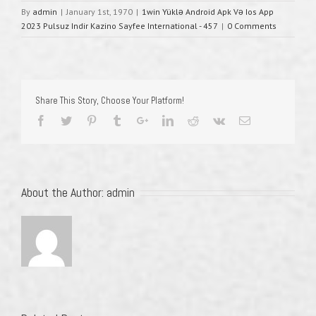
By
admin
|
January 1st, 1970
|
1win Yüklə Android Apk Və Ios App
2023 Pulsuz Indir Kazino Sayfee International - 457
|
0 Comments
Share This Story, Choose Your Platform!
About the Author:
admin