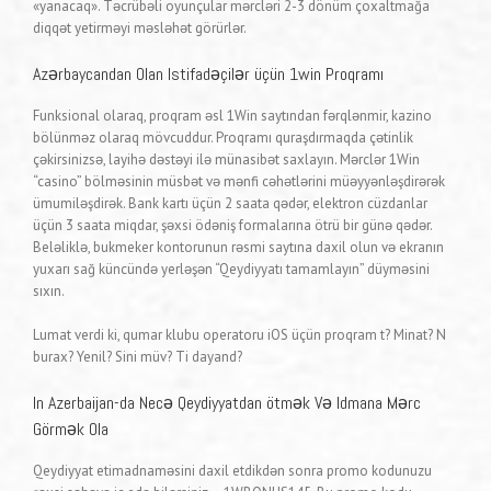
«yanacaq». Təcrübəli oyunçular mərcləri 2-3 dönüm çoxaltmağa
diqqət yetirməyi məsləhət görürlər.
Azərbaycandan Olan Istifadəçilər üçün 1win Proqramı
Funksional olaraq, proqram əsl 1Win saytından fərqlənmir, kazino
bölünməz olaraq mövcuddur. Proqramı quraşdırmaqda çətinlik
çəkirsinizsə, layihə dəstəyi ilə münasibət saxlayın. Mərclər 1Win
“casino” bölməsinin müsbət və mənfi cəhətlərini müəyyənləşdirərək
ümumiləşdirək. Bank kartı üçün 2 saata qədər, elektron cüzdanlar
üçün 3 saata miqdar, şəxsi ödəniş formalarına ötrü bir günə qədər.
Beləliklə, bukmeker kontorunun rəsmi saytına daxil olun və ekranın
yuxarı sağ küncündə yerləşən “Qeydiyyatı tamamlayın” düyməsini
sıxın.
Lumat verdi ki, qumar klubu operatoru iOS üçün proqram t? Minat? N
burax? Yenil? Sini müv? Ti dayand?
In Azerbaijan-da Necə Qeydiyyatdan ötmək Və Idmana Mərc
Görmək Ola
Qeydiyyat etimadnaməsini daxil etdikdən sonra promo kodunuzu