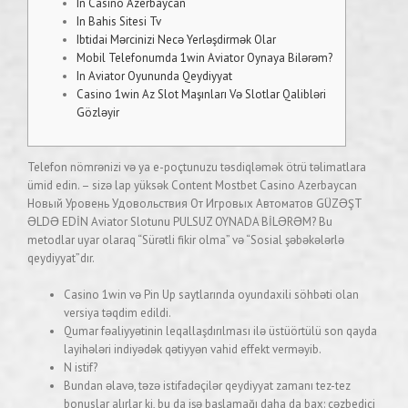
In Casino Azerbaycan
In Bahis Sitesi Tv
Ibtidai Mərcinizi Necə Yerləşdirmək Olar
Mobil Telefonumda 1win Aviator Oynaya Bilərəm?
In Aviator Oyununda Qeydiyyat
Casino 1win Az Slot Maşınları Və Slotlar Qalibləri
Gözləyir
Telefon nömrənizi və ya e-poçtunuzu təsdiqləmək ötrü təlimatlara
ümid edin. – sizə lap yüksək Content Mostbet Casino Azerbaycan
Новый Уровень Удовольствия От Игровых Автоматов GÜZƏŞT
ƏLDƏ EDİN Aviator Slotunu PULSUZ OYNADA BİLƏRƏM? Bu
metodlar uyar olaraq “Sürətli fikir olma” və “Sosial şəbəkələrlə
qeydiyyat”dır.
Casino 1win və Pin Up saytlarında oyundaxili söhbəti olan
versiya təqdim edildi.
Qumar fəaliyyətinin leqallaşdırılması ilə üstüörtülü son qayda
layihələri indiyədək qətiyyən vahid effekt verməyib.
N istif?
Bundan əlavə, təzə istifadəçilər qeydiyyat zamanı tez-tez
bonuslar alırlar ki, bu da işə başlamağı daha da bax: cəzbedici