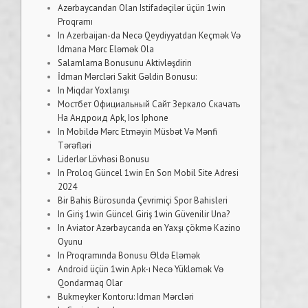
Azərbaycandan Olan Istifadəçilər üçün 1win
Proqramı
In Azerbaijan-da Necə Qeydiyyatdan Keçmək Və
Idmana Mərc Eləmək Ola
Salamlama Bonusunu Aktivləşdirin
İdman Mərcləri Sakit Gəldin Bonusu:
In Miqdar Yoxlanışı
Мостбет Официальный Сайт Зеркало Скачать
На Андроид Apk, Ios Iphone
In Mobildə Mərc Etməyin Müsbət Və Mənfi
Tərəfləri
Liderlər Lövhəsi Bonusu
In Proloq Güncel 1win En Son Mobil Site Adresi
2024
Bir Bahis Bürosunda Çevrimiçi Spor Bahisleri
In Giriş 1win Güncel Giriş 1win Güvenilir Una?
In Aviator Azərbaycanda ən Yaxşı çökmə Kazino
Oyunu
In Proqramında Bonusu Əldə Eləmək
Android üçün 1win Apk-ı Necə Yükləmək Və
Qondarmaq Olar
Bukmeyker Kontoru: Idman Mərcləri