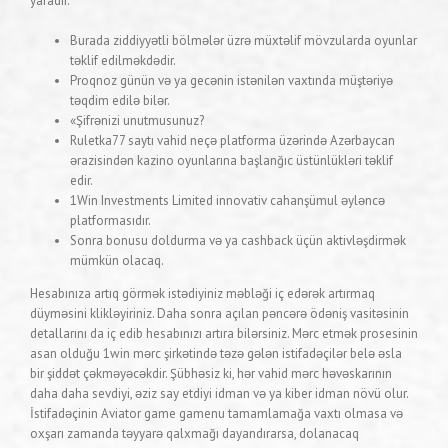
yaradır.
Burada ziddiyyətli bölmələr üzrə müxtəlif mövzularda oyunlar
təklif edilməkdədir.
Proqnoz günün və ya gecənin istənilən vaxtında müştəriyə
təqdim edilə bilər.
«Şifrənizi unutmusunuz?
Ruletka77 saytı vahid neçə platforma üzərində Azərbaycan
ərazisindən kazino oyunlarına başlanğıc üstünlükləri təklif
edir.
1Win Investments Limited innovativ cahanşümul əyləncə
platformasıdır.
Sonra bonusu doldurma və ya cashback üçün aktivləşdirmək
mümkün olacaq.
Hesabınıza artıq görmək istədiyiniz məbləği iç edərək artırmaq
düyməsini klikləyiriniz. Daha sonra açılan pəncərə ödəniş vasitəsinin
detallarını da iç edib hesabınızı artıra bilərsiniz. Mərc etmək prosesinin
asan olduğu 1win mərc şirkətində təzə gələn istifadəçilər belə əsla
bir şiddət çəkməyəcəkdir. Şübhəsiz ki, hər vahid mərc həvəskarının
daha daha sevdiyi, əziz say etdiyi idman və ya kiber idman növü olur.
İstifadəçinin Aviator game gamenu tamamlamağa vaxtı olmasa və
oxşarı zamanda təyyarə qalxmağı dayandırarsa, dolanacaq