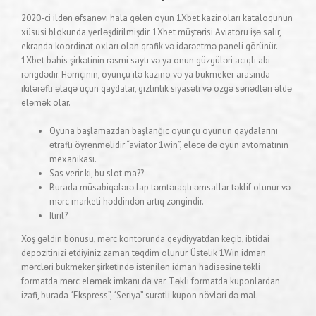
2020-ci ildən əfsanəvi hala gələn oyun 1Xbet kazinoları kataloqunun
xüsusi blokunda yerləşdirilmişdir. 1Xbet müştərisi Aviatoru işə salır,
ekranda koordinat oxları olan qrafik və idarəetmə paneli görünür.
1Xbet bahis şirkətinin rəsmi saytı və ya onun güzgüləri acıqlı abi
rəngdədir. Həmçinin, oyunçu ilə kazino və ya bukmeker arasında
ikitərəfli əlaqə üçün qaydalar, gizlinlik siyasəti və özgə sənədləri əldə
eləmək olar.
Oyuna başlamazdan başlanğıc oyunçu oyunun qaydalarını
ətraflı öyrənməlidir “aviator 1win”, eləcə də oyun avtomatının
mexanikası.
Sas verir ki, bu slot ma??
Burada müsabiqələrə lap təmtəraqlı əmsallar təklif olunur və
mərc marketi həddindən artıq zəngindir.
Itiril?
Xoş gəldin bonusu, mərc kontorunda qeydiyyatdan keçib, ibtidai
depozitinizi etdiyiniz zaman təqdim olunur. Üstəlik 1Win idman
mərcləri bukmeker şirkətində istənilən idman hadisəsinə təkli
formatda mərc eləmək imkanı da var. Təkli formatda kuponlardan
izafi, burada “Ekspress”, “Seriya” surətli kupon növləri də mal.