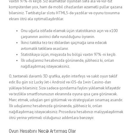
vaxtın 97% -ni keçib. Siz əlamətdar oyundan səfa ala və vur-tut
kompüterdən yox, həm də mobil cihazlardan əzəmətli pullar qazana
bilərsiniz. Tərtibatçılar slotu HTML5-də yazdılar və oyunu toxunma
ekranı ötrü əla optimallaşdırdılar.
Onu uğurla istifadə eləmək üçün statistikanızı açın və x100
çarpanının axirinci dəfə vurulduğunu öyrənin.
İkinci taktika tez-tez itkilərdən qaçmağa ianə edəcək
avtomatik tətiklərə əsaslanır.
Statistikaya üçün, miqyasda bu bölgü vaxtın 97% -ni keçib.
İlk uduşlarınız hesabınızda görünəndə, şübhəsiz ki, onları
nağdlaşdırmaq istəyəcəksiniz.
O, təntənəli davamlı 3D qrafika, aydın interfeys və sakit oyun təklif
edir. Bu gün siz Lucky Jet-i Android və iOS-da 1win Casino-dan
yükləyə bilərsiniz. Sizə sadəcə qondarma faylını yükləmək kifayətdir
və tezliklə smartfonunuzun ekranında oyuna qısa çarə görünəcək.
Mərc etmək, uduşları geri götürmək və strategiyaları sınamaq asandır.
İlk uduşlarınız hesabınızda görünəndə, şübhəsiz ki, onları
nağdlaşdırmaq istəyəcəksiniz. Prosedura hesabınızı maliyyələşdirmək
ötrü yerinə yetirməli olduğunuz addımlara bənzəyir.
Oyun Hesabını Necə Artırmaq Olar