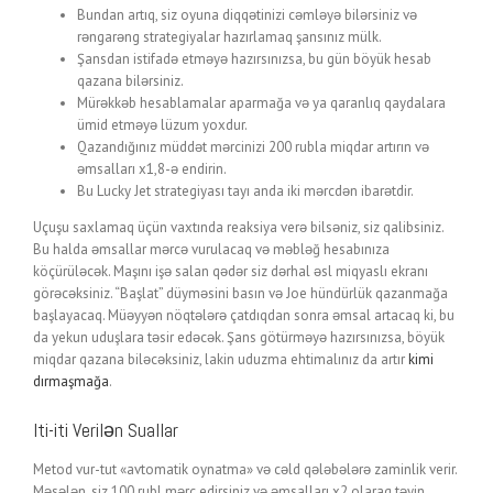
Bundan artıq, siz oyuna diqqətinizi cəmləyə bilərsiniz və
rəngarəng strategiyalar hazırlamaq şansınız mülk.
Şansdan istifadə etməyə hazırsınızsa, bu gün böyük hesab
qazana bilərsiniz.
Mürəkkəb hesablamalar aparmağa və ya qaranlıq qaydalara
ümid etməyə lüzum yoxdur.
Qazandığınız müddət mərcinizi 200 rubla miqdar artırın və
əmsalları x1,8-ə endirin.
Bu Lucky Jet strategiyası tayı anda iki mərcdən ibarətdir.
Uçuşu saxlamaq üçün vaxtında reaksiya verə bilsəniz, siz qalibsiniz.
Bu halda əmsallar mərcə vurulacaq və məbləğ hesabınıza
köçürüləcək. Maşını işə salan qədər siz dərhal əsl miqyaslı ekranı
görəcəksiniz. “Başlat” düyməsini basın və Joe hündürlük qazanmağa
başlayacaq. Müəyyən nöqtələrə çatdıqdan sonra əmsal artacaq ki, bu
da yekun uduşlara təsir edəcək. Şans götürməyə hazırsınızsa, böyük
miqdar qazana biləcəksiniz, lakin uduzma ehtimalınız da artır
kimi
dırmaşmağa
.
Iti-iti Verilən Suallar
Metod vur-tut «avtomatik oynatma» və cəld qələbələrə zaminlik verir.
Məsələn, siz 100 rubl mərc edirsiniz və əmsalları x2 olaraq təyin