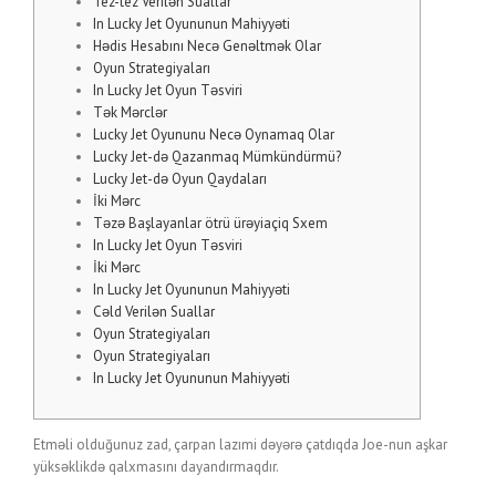
Tez-tez Verilən Suallar
In Lucky Jet Oyununun Mahiyyəti
Hədis Hesabını Necə Genəltmək Olar
Oyun Strategiyaları
In Lucky Jet Oyun Təsviri
Tək Mərclər
Lucky Jet Oyununu Necə Oynamaq Olar
Lucky Jet-də Qazanmaq Mümkündürmü?
Lucky Jet-də Oyun Qaydaları
İki Mərc
Təzə Başlayanlar ötrü ürəyiaçiq Sxem
In Lucky Jet Oyun Təsviri
İki Mərc
In Lucky Jet Oyununun Mahiyyəti
Cəld Verilən Suallar
Oyun Strategiyaları
Oyun Strategiyaları
In Lucky Jet Oyununun Mahiyyəti
Etməli olduğunuz zad, çarpan lazımi dəyərə çatdıqda Joe-nun aşkar
yüksəklikdə qalxmasını dayandırmaqdır.