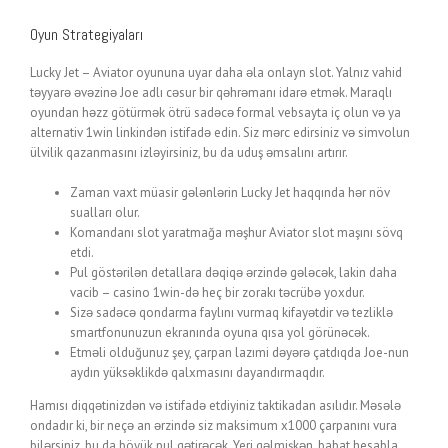
Oyun Strategiyaları
Lucky Jet – Aviator oyununa uyar daha əla onlayn slot. Yalnız vahid
təyyarə əvəzinə Joe adlı cəsur bir qəhrəmanı idarə etmək. Maraqlı
oyundan həzz götürmək ötrü sadəcə formal vebsayta iç olun və ya
alternativ 1win linkindən istifadə edin. Siz mərc edirsiniz və simvolun
ülvilik qazanmasını izləyirsiniz, bu da uduş əmsalını artırır.
Zaman vaxt müasir gələnlərin Lucky Jet haqqında hər növ
sualları olur.
Komandanı slot yaratmağa məşhur Aviator slot maşını sövq
etdi.
Pul göstərilən detallara dəqiqə ərzində gələcək, lakin daha
vacib – casino 1win-də heç bir zorakı təcrübə yoxdur.
Sizə sadəcə qondarma faylını vurmaq kifayətdir və tezliklə
smartfonunuzun ekranında oyuna qısa yol görünəcək.
Etməli olduğunuz şey, çarpan lazımi dəyərə çatdıqda Joe-nun
aydın yüksəklikdə qalxmasını dayandırmaqdır.
Hamısı diqqətinizdən və istifadə etdiyiniz taktikadan asılıdır. Məsələ
ondadır ki, bir neçə an ərzində siz maksimum x1000 çarpanını vura
bilərsiniz, bu da böyük pul gətirəcək. Yeri gəlmişkən, babat hesabla