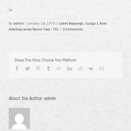
\e
By
admin
|
January 1st, 1970
|
1xbet Başlanğıc, Güzgü 1 Xbet
Azərbaycanda Rəsmi Sayt - 791
|
0 Comments
Share This Story, Choose Your Platform!
About the Author:
admin