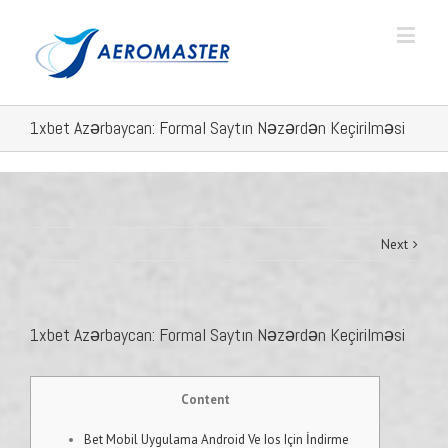
1xbet Azərbaycan: Formal Saytın Nəzərdən Keçirilməsi
Next
1xbet Azərbaycan: Formal Saytın Nəzərdən Keçirilməsi
Content
Bet Mobil Uygulama Android Ve Ios Için İndirme