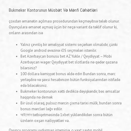
Bukmeker Kontorunun Müsbət Və Mənfi Cəhətləri
çoxdan əmanətin açılması prosedurundan keçməyibsə tələb olunur.
Oyunçulara əmanət açmaq üçün bir neçə variant da təklif olunur ki,
onların arasından isə
Yalnız çevriliş bir əməliyyat sistemi seçərkən olmalıdır, çünki
Google android əvəzinə iOS seçmələri istənilir.
Bet Azerbaycan bonusu bet AZ Yukle / Qeydiyyat – Mobi
Azerbaycan wager Qeydiyyat bet slotlarda nə qədər qazana
bilərsiniz?
100 dollara kəmiyyət bonus əldə edin Bundan sonra, mərc
yerləşdirə və şəxsi hesabınızın bütün funksiyalarından istifadə
edə biləcəksiniz.
Bukmeker kontorunun xətti dedikcə dəyişkəndir, bəs əmsallar
haqqında nə demək
Bir üsul olaraq, pulsuz mərcin çixma tarixi mülk, bundan sonra
bonus mərcləri ləğv edilir.
আইফোন tətbiqetməsində 1xbet yükləndikdən sonra bütün
üzvlərin oxşarı nailiyyətləri va.
Oyunçu proqramı uydurmaq istəmirsə, o vaxt saytın mobil