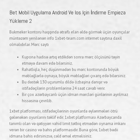
Bet Mobil Uygulama Android Ve Ios Için İndirme Empieza
Yükleme 2
Bukmeker kontoru haqqında ətraflı elan əldə görmək üçün oyunçular
müntəzəm yenilənən info 1xbet-team.com internet saytına daxil
olmalıdırlar. Mərc saytı
Kupona hadisə artıq etdikdən sonra mərc ölçüsünü təyin
etməyə davam edə bilərsiniz.
Rahatlıqla, heç düşünmədən bu mərc kontorunda böyük
məbləğlərlə oynaya, böyük məbləğləri çıxarış edə bilərsiniz.
Bu dəstək 130 uçurumlu dildə özbaşina danışır və
istifadəçilərin problemlərinə 24 saat cavab verir.
Bir çox azərbaycanlı üçün idman mərcləri günlərinin ayrılmaz
hissəsinə çevrilib.
1xbet platforması, istifadəçilərinin oyunlarda əylənmələri ötrü
gələnəkən oyunlarını təklif edir. 1xbet platforması Azərbaycanda
tanımlı olan və qətiyyən vahid limit tətbiq etmədən oynama imkanı
verən bir casino və bahis platformasıdır. Buna görə, 1xbet bədii
idmana bahis edirsinizsə, cəld əməl etməlisiniz.