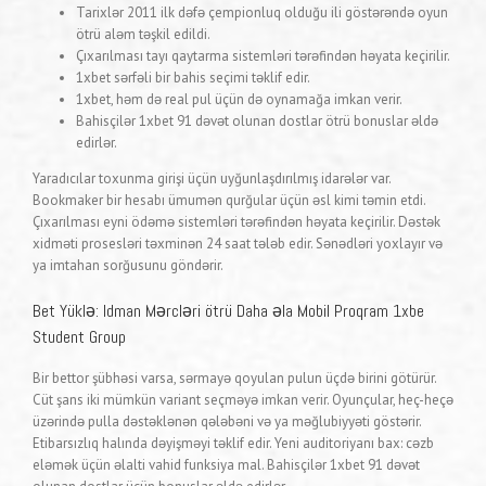
Tarixlər 2011 ilk dəfə çempionluq olduğu ili göstərəndə oyun
ötrü aləm təşkil edildi.
Çıxarılması tayı qaytarma sistemləri tərəfindən həyata keçirilir.
1xbet sərfəli bir bahis seçimi təklif edir.
1xbet, həm də real pul üçün də oynamağa imkan verir.
Bahisçilər 1xbet 91 dəvət olunan dostlar ötrü bonuslar əldə
edirlər.
Yaradıcılar toxunma girişi üçün uyğunlaşdırılmış idarələr var.
Bookmaker bir hesabı ümumən qurğular üçün əsl kimi təmin etdi.
Çıxarılması eyni ödəmə sistemləri tərəfindən həyata keçirilir. Dəstək
xidməti prosesləri təxminən 24 saat tələb edir. Sənədləri yoxlayır və
ya imtahan sorğusunu göndərir.
Bet Yüklə: Idman Mərcləri ötrü Daha əla Mobil Proqram 1xbe
Student Group
Bir bettor şübhəsi varsa, sərmayə qoyulan pulun üçdə birini götürür.
Cüt şans iki mümkün variant seçməyə imkan verir. Oyunçular, heç-heçə
üzərində pulla dəstəklənən qələbəni və ya məğlubiyyəti göstərir.
Etibarsızlıq halında dəyişməyi təklif edir. Yeni auditoriyanı bax: cəzb
eləmək üçün əlalti vahid funksiya mal. Bahisçilər 1xbet 91 dəvət