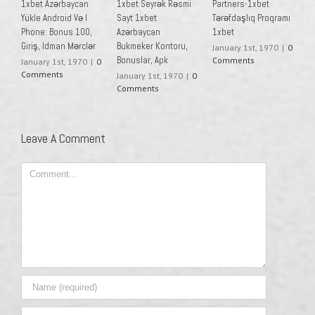
1xbet Azərbaycan
1xbet Seyrək Rəsmi
Partners-1xbet
Yükle Android Və I
Sayt 1xbet
Tərəfdaşlıq Proqramı
Phone: Bonus 100,
Azərbaycan
1xbet
Giriş, Idman Mərclər
Bukmeker Kontoru,
January 1st, 1970
|
0
Bonuslar, Apk
Comments
January 1st, 1970
|
0
Comments
January 1st, 1970
|
0
Comments
Leave A Comment