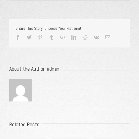
Share This Story, Choose Your Platform!
About the Author:
admin
Related Posts