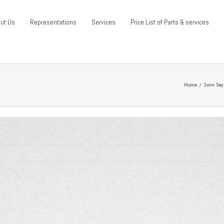
ut Us
Representations
Services
Price List of Parts & services
Home
/
1win Sey