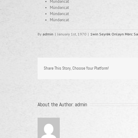
Mündəricat
Mündəricat
Mündəricat
Mündəricat
By
admin
|
January 1st, 1970
|
1win Seyrək Onlayn Mərc Say
Share This Story, Choose Your Platform!
About the Author:
admin