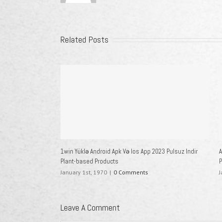
Related Posts
1win Yüklə Android Apk Və Ios App 2023 Pulsuz Indir
A
Plant-based Products
P
January 1st, 1970
|
0 Comments
J
Leave A Comment