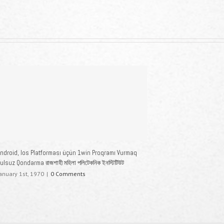
ndroid, Ios Platforması üçün 1win Proqramı Vurmaq
ulsuz Qondarma রাজশাহী মহিলা পলিটেকনিক ইনস্টিটিউট
anuary 1st, 1970
|
0 Comments