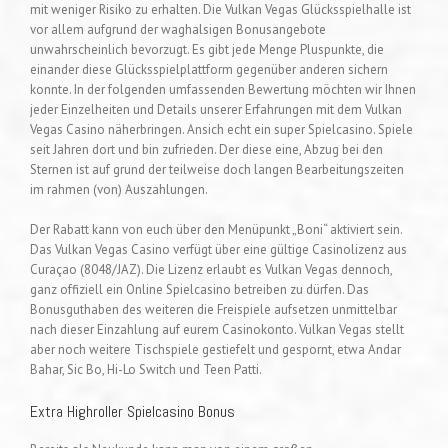
mit weniger Risiko zu erhalten. Die Vulkan Vegas Glücksspielhalle ist
vor allem aufgrund der waghalsigen Bonusangebote
unwahrscheinlich bevorzugt. Es gibt jede Menge Pluspunkte, die
einander diese Glücksspielplattform gegenüber anderen sichern
konnte. In der folgenden umfassenden Bewertung möchten wir Ihnen
jeder Einzelheiten und Details unserer Erfahrungen mit dem Vulkan
Vegas Casino näherbringen. Ansich echt ein super Spielcasino. Spiele
seit Jahren dort und bin zufrieden. Der diese eine, Abzug bei den
Sternen ist auf grund der teilweise doch langen Bearbeitungszeiten
im rahmen (von) Auszahlungen.
Der Rabatt kann von euch über den Menüpunkt „Boni“ aktiviert sein.
Das Vulkan Vegas Casino verfügt über eine gültige Casinolizenz aus
Curaçao (8048/JAZ). Die Lizenz erlaubt es Vulkan Vegas dennoch,
ganz offiziell ein Online Spielcasino betreiben zu dürfen. Das
Bonusguthaben des weiteren die Freispiele aufsetzen unmittelbar
nach dieser Einzahlung auf eurem Casinokonto. Vulkan Vegas stellt
aber noch weitere Tischspiele gestiefelt und gespornt, etwa Andar
Bahar, Sic Bo, Hi-Lo Switch und Teen Patti.
Extra Highroller Spielcasino Bonus