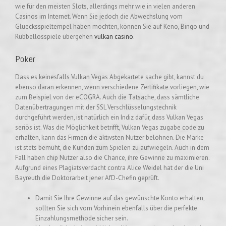
wie für den meisten Slots, allerdings mehr wie in vielen anderen
Casinos im Internet. Wenn Sie jedoch die Abwechslung vom
Gluecksspieltempel haben möchten, können Sie auf Keno, Bingo und
Rubbellosspiele übergehen
vulkan casino
.
Poker
Dass es keinesfalls Vulkan Vegas Abgekartete sache gibt, kannst du
ebenso daran erkennen, wenn verschiedene Zertifikate vorliegen, wie
zum Beispiel von der eCOGRA. Auch die Tatsache, dass sämtliche
Datenübertragungen mit der SSL Verschlüsselungstechnik
durchgeführt werden, ist natürlich ein Indiz dafür, dass Vulkan Vegas
seriös ist. Was die Möglichkeit betrifft, Vulkan Vegas zugabe code zu
erhalten, kann das Firmen die aktivsten Nutzer belohnen. Die Marke
ist stets bemüht, die Kunden zum Spielen zu aufwiegeln. Auch in dem
Fall haben chip Nutzer also die Chance, ihre Gewinne zu maximieren.
Aufgrund eines Plagiatsverdacht contra Alice Weidel hat der die Uni
Bayreuth die Doktorarbeit jener AfD-Chefin geprüft.
Damit Sie Ihre Gewinne auf das gewünschte Konto erhalten,
sollten Sie sich vom Vorhinein ebenfalls über die perfekte
Einzahlungsmethode sicher sein.