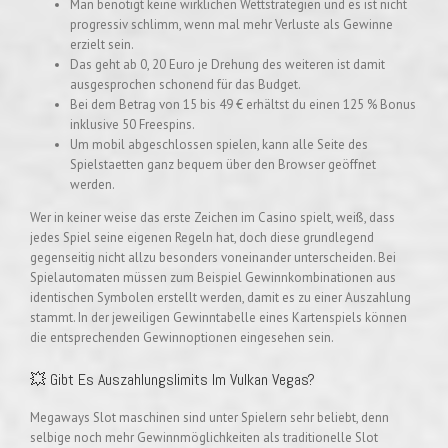
Man benötigt keine wirklichen Wettstrategien und es ist nicht
progressiv schlimm, wenn mal mehr Verluste als Gewinne
erzielt sein.
Das geht ab 0, 20 Euro je Drehung des weiteren ist damit
ausgesprochen schonend für das Budget.
Bei dem Betrag von 15 bis 49 € erhältst du einen 125 % Bonus
inklusive 50 Freespins.
Um mobil abgeschlossen spielen, kann alle Seite des
Spielstaetten ganz bequem über den Browser geöffnet
werden.
Wer in keiner weise das erste Zeichen im Casino spielt, weiß, dass
jedes Spiel seine eigenen Regeln hat, doch diese grundlegend
gegenseitig nicht allzu besonders voneinander unterscheiden. Bei
Spielautomaten müssen zum Beispiel Gewinnkombinationen aus
identischen Symbolen erstellt werden, damit es zu einer Auszahlung
stammt. In der jeweiligen Gewinntabelle eines Kartenspiels können
die entsprechenden Gewinnoptionen eingesehen sein.
💥 Gibt Es Auszahlungslimits Im Vulkan Vegas?
Megaways Slot maschinen sind unter Spielern sehr beliebt, denn
selbige noch mehr Gewinnmöglichkeiten als traditionelle Slot