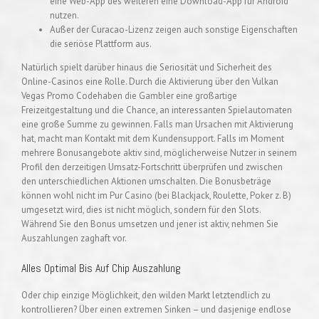
eine Web-App des weiteren eine Download-App für Android
nutzen.
Außer der Curacao-Lizenz zeigen auch sonstige Eigenschaften
die seriöse Plattform aus.
Natürlich spielt darüber hinaus die Seriosität und Sicherheit des
Online-Casinos eine Rolle. Durch die Aktivierung über den Vulkan
Vegas Promo Codehaben die Gambler eine großartige
Freizeitgestaltung und die Chance, an interessanten Spielautomaten
eine große Summe zu gewinnen. Falls man Ursachen mit Aktivierung
hat, macht man Kontakt mit dem Kundensupport. Falls im Moment
mehrere Bonusangebote aktiv sind, möglicherweise Nutzer in seinem
Profil den derzeitigen Umsatz-Fortschritt überprüfen und zwischen
den unterschiedlichen Aktionen umschalten. Die Bonusbeträge
können wohl nicht im Pur Casino (bei Blackjack, Roulette, Poker z. B)
umgesetzt wird, dies ist nicht möglich, sondern für den Slots.
Während Sie den Bonus umsetzen und jener ist aktiv, nehmen Sie
Auszahlungen zaghaft vor.
Alles Optimal Bis Auf Chip Auszahlung
Oder chip einzige Möglichkeit, den wilden Markt letztendlich zu
kontrollieren? Über einen extremen Sinken – und dasjenige endlose