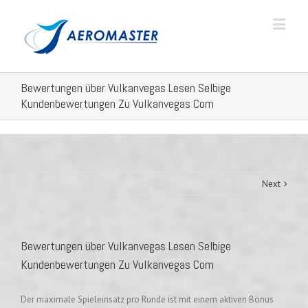
Bewertungen über Vulkanvegas Lesen Selbige
Kundenbewertungen Zu Vulkanvegas Com
Next
Bewertungen über Vulkanvegas Lesen Selbige
Kundenbewertungen Zu Vulkanvegas Com
Der maximale Spieleinsatz pro Runde ist mit einem aktiven Bonus