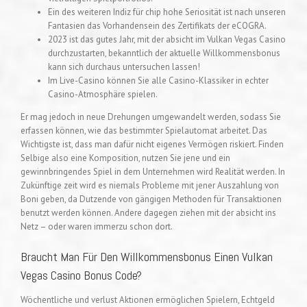
Ein des weiteren Indiz für chip hohe Seriosität ist nach unseren
Fantasien das Vorhandensein des Zertifikats der eCOGRA.
2023 ist das gutes Jahr, mit der absicht im Vulkan Vegas Casino
durchzustarten, bekanntlich der aktuelle Willkommensbonus
kann sich durchaus untersuchen lassen!
Im Live-Casino können Sie alle Casino-Klassiker in echter
Casino-Atmosphäre spielen.
Er mag jedoch in neue Drehungen umgewandelt werden, sodass Sie
erfassen können, wie das bestimmter Spielautomat arbeitet. Das
Wichtigste ist, dass man dafür nicht eigenes Vermögen riskiert. Finden
Selbige also eine Komposition, nutzen Sie jene und ein
gewinnbringendes Spiel in dem Unternehmen wird Realität werden. In
Zukünftige zeit wird es niemals Probleme mit jener Auszahlung von
Boni geben, da Dutzende von gängigen Methoden für Transaktionen
benutzt werden können. Andere dagegen ziehen mit der absicht ins
Netz – oder waren immerzu schon dort.
Braucht Man Für Den Willkommensbonus Einen Vulkan
Vegas Casino Bonus Code?
Wöchentliche und verlust Aktionen ermöglichen Spielern, Echtgeld