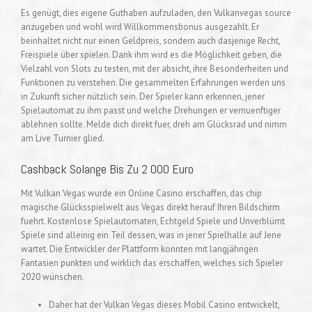
Es genügt, dies eigene Guthaben aufzuladen, den Vulkanvegas source
anzugeben und wohl wird Willkommensbonus ausgezahlt. Er
beinhaltet nicht nur einen Geldpreis, sondern auch dasjenige Recht,
Freispiele über spielen. Dank ihm wird es die Möglichkeit geben, die
Vielzahl von Slots zu testen, mit der absicht, ihre Besonderheiten und
Funktionen zu verstehen. Die gesammelten Erfahrungen werden uns
in Zukunft sicher nützlich sein. Der Spieler kann erkennen, jener
Spielautomat zu ihm passt und welche Drehungen er vernuenftiger
ablehnen sollte. Melde dich direkt fuer, dreh am Glücksrad und nimm
am Live Turnier glied.
Cashback Solange Bis Zu 2 000 Euro
Mit Vulkan Vegas wurde ein Online Casino erschaffen, das chip
magische Glücksspielwelt aus Vegas direkt herauf Ihren Bildschirm
fuehrt. Kostenlose Spielautomaten, Echtgeld Spiele und Unverblümt
Spiele sind alleinig ein Teil dessen, was in jener Spielhalle auf Jene
wartet. Die Entwickler der Plattform konnten mit langjährigen
Fantasien punkten und wirklich das erschaffen, welches sich Spieler
2020 wünschen.
Daher hat der Vulkan Vegas dieses Mobil Casino entwickelt,