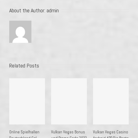
About the Author:
admin
Related Posts
Online Spielhallen
Vulkan Vegas Bonus
Vulkan Vegas Casino