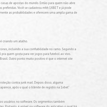
res casas de apostas do mundo. Então para quem não abre
as preferidas. Você se cadastrou mhh 1XBET e já pode
larmente as probabilidades e oferecem uma ampla gama de
 é criando um atalho.
azones, incluindo a sua confiabilidade no ramo. Segundo a
l pra quem gosta para ver jogos para futebol ao vivo.
asil. Outro ponto muito positivo é que o internet site
proteção contra junk mail. Depois disso, alguma
arece, após u qual o trâmite de registro na 1xbet”
 dos usuários no software. Os segmentos também
. Portanto, é visível na software do aplicativo o qual há