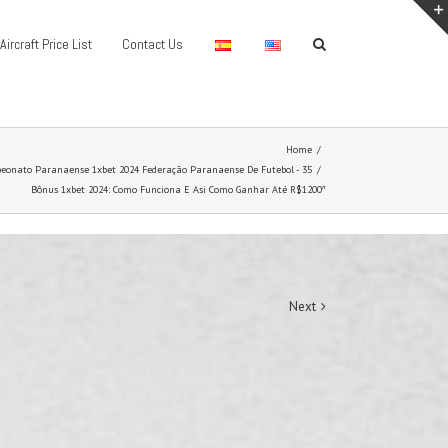
Aircraft Price List
Contact Us
Home
/
peonato Paranaense 1xbet 2024 Federação Paranaense De Futebol - 35
/
Bônus 1xbet 2024: Como Funciona E Asi Como Ganhar Até R$1200″
Next