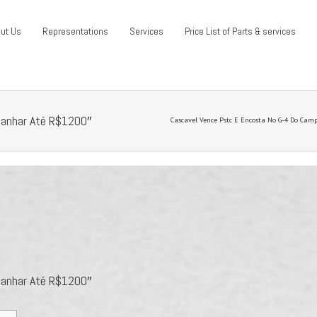
ut Us
Representations
Services
Price List of Parts & services
Ganhar Até R$1200″
Cascavel Vence Pstc E Encosta No G-4 Do Cam
Ganhar Até R$1200″