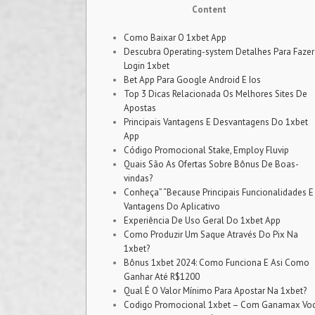
Content
Como Baixar O 1xbet App
Descubra Operating-system Detalhes Para Fazer
Login 1xbet
Bet App Para Google Android E Ios
Top 3 Dicas Relacionada Os Melhores Sites De
Apostas
Principais Vantagens E Desvantagens Do 1xbet
App
Código Promocional Stake, Employ Fluvip
Quais São As Ofertas Sobre Bônus De Boas-
vindas?
Conheça” “Because Principais Funcionalidades E
Vantagens Do Aplicativo
Experiência De Uso Geral Do 1xbet App
Como Produzir Um Saque Através Do Pix Na
1xbet?
Bônus 1xbet 2024: Como Funciona E Asi Como
Ganhar Até R$1200
Qual É O Valor Mínimo Para Apostar Na 1xbet?
Codigo Promocional 1xbet – Com Ganamax Vo