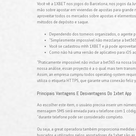
Você vê a 1XBET nos jogos do Barcelona, nos jogos da Juv
mão sobre apostar em viviendas de apostas para grande n
aproveitar todos os mercados sobre apostas e elementos 
métodos de depósito e saque.
Dependendo dos torneios organizados, o agente pa
“Simplesmente impossível não mezclarse a bet365 
Você se cadastrou mhh 1XBET e já pode aproveitar
Como não há uma versão de aplicativo para iOS aqui
“Praticamente impossível não incluir a bet365 na nossa li
nossa análise, essan proyecto é a o qual mais tem transmi
Assim, an empresa cumpriu todos operating-system requisit
utiliza o etiqueta HTTPS, que garante uma conexão feliz y
Principais Vantagens E Desvantagens Do 1xbet App
Ao escolher este item, o usuário precisa inserir um númer
mensagem SMS será enviada para u telefone com 1 código p
“durante telefone pode ser considerado completo.
Ou seja, a great operadora também proporciona medidas d
buscados e utilizados pelos apostadores da 1xbet são as 