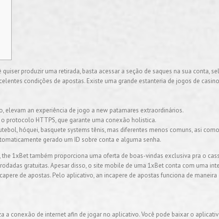
o
 quiser produzir uma retirada, basta acessar a seção de saques na sua conta, s
elentes condições de apostas. Existe uma grande estanteria de jogos de casino
ivo, elevam an experiência de jogo a new patamares extraordinários.
za o protocolo HTTPS, que garante uma conexão holistica.
ebol, hóquei, basquete systems tênis, mas diferentes menos comuns, asi como
automaticamente gerado um ID sobre conta e alguma senha.
the 1xBet também proporciona uma oferta de boas-vindas exclusiva pra o cassin
 rodadas gratuitas. Apesar disso, o site mobile de uma 1xBet conta com uma inter
apere de apostas. Pelo aplicativo, an incapere de apostas funciona de maneira
a a conexão de internet afin de jogar no aplicativo. Você pode baixar o aplicativ