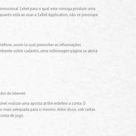
promocional 1xbet para o qual este consiga produzir uma
quanto está an usar a 1xBet Application, não se preocupe.
elefone, assim la cual preencher as informações
ambiente sobre cadastro, uma volkswagen página se abrirá
or de internet.
vel realizar uma aposta at the redefinir a conta. O
ão mais adequada para si mesmo. Além disso, sob certas
conta de jogo.