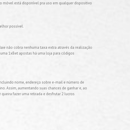
são móvel está disponível pra uso em qualquer dispositivo
elhor possível.
daie não cobra nenhuma taxa extra através da realização
de uma 1xBet apostas há uma loja para códigos
, incluindo nome, endereço sobre e-mail e número de
sino. Assim, aumentando suas chances de ganhar e, ao
eira fazer uma retirada e desfrutar 2 lucros