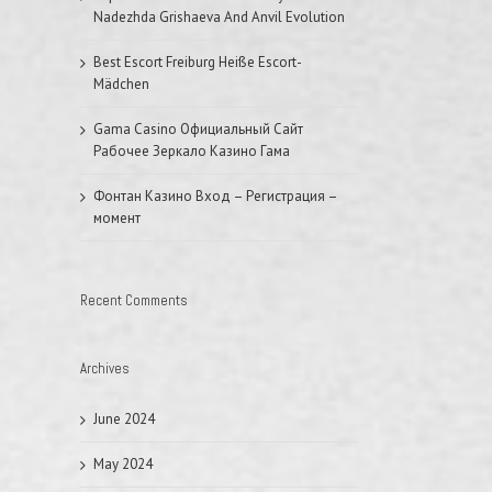
Nadezhda Grishaeva And Anvil Evolution
Best Escort Freiburg Heiße Escort-
Mädchen
Gama Casino Официальный Сайт
Рабочее Зеркало Казино Гама
Фонтан Казино Вход – Регистрация –
момент
Recent Comments
Archives
June 2024
May 2024