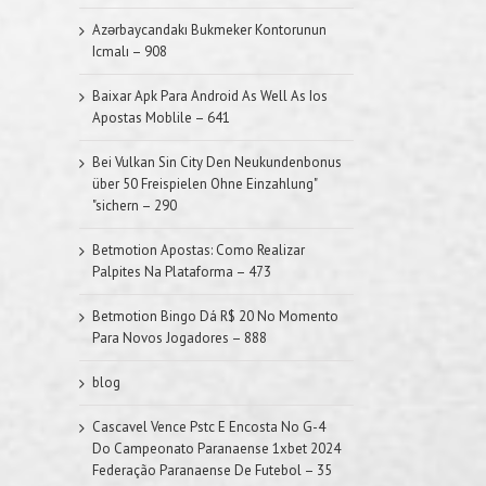
Azərbaycandakı Bukmeker Kontorunun
Icmalı – 908
Baixar Apk Para Android As Well As Ios
Apostas Moblile – 641
Bei Vulkan Sin City Den Neukundenbonus
über 50 Freispielen Ohne Einzahlung"
"sichern – 290
Betmotion Apostas: Como Realizar
Palpites Na Plataforma – 473
Betmotion Bingo Dá R$ 20 No Momento
Para Novos Jogadores – 888
blog
Cascavel Vence Pstc E Encosta No G-4
Do Campeonato Paranaense 1xbet 2024
Federação Paranaense De Futebol – 35