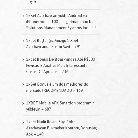
– 313
1xBet Azərbaycan yükle Android və
iPhone: bonus 100 , giriş, idman mərcləri
Solutions Management Systems Inc – 14
1xbet Başlanğıc, Güzgü 1 Xbet
Azərbaycanda Rəsmi Sayt – 791
1xbet Bonus De Boas-vindas Até R$500
Revisão E Análise Mais Interessante
Casas De Apostas – 736
1xBet Bônus é um dos melhores do
mercado! RECOMENDADO – 139
1XBET Mobile APK Smartfon proqramını
yükləyin – 687
1xbet Nadir Rəsmi Sayt 1xbet
Azərbaycan Bukmeker Kontoru, Bonuslar,
Apk – 149