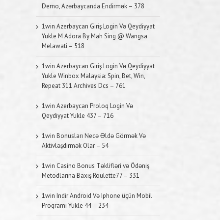
Demo, Azərbaycanda Endirmək – 378
1win Azerbaycan Giriş Login Və Qeydiyyat
Yukle M Adora By Mah Sing @ Wangsa
Melawati – 518
1win Azerbaycan Giriş Login Və Qeydiyyat
Yukle Winbox Malaysia: Spin, Bet, Win,
Repeat 311 Archives Dcs – 761
1win Azerbaycan Proloq Login Və
Qeydiyyat Yukle 437 – 716
1win Bonusları Necə Əldə Görmək Və
Aktivləşdirmək Olar – 54
1win Casino Bonus Təklifləri və Ödəniş
Metodlarına Baxış Roulette77 – 331
1win Indir Android Və Iphone üçün Mobil
Proqramı Yukle 44 – 234