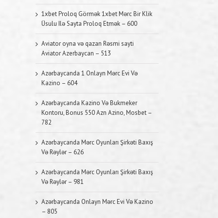
1xbet Proloq Görmək 1xbet Mərc Bir Klik
Üsulu Ilə Sayta Proloq Etmək – 600
Aviator oyna və qazan Rəsmi sayti
Aviator Azerbaycan – 513
Azərbaycanda 1 Onlayn Mərc Evi Və
Kazino – 604
Azərbaycanda Kazino Və Bukmeker
Kontoru, Bonus 550 Azn Azino, Mosbet –
782
Azərbaycanda Mərc Oyunları Şirkəti Baxış
Və Rəylər – 626
Azərbaycanda Mərc Oyunları Şirkəti Baxış
Və Rəylər – 981
Azərbaycanda Onlayn Mərc Evi Və Kazino
– 805