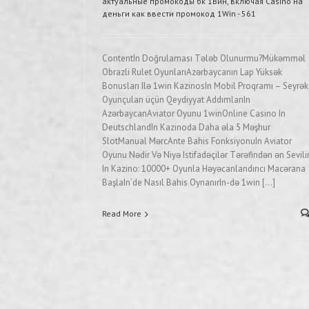
актуальные промокоды бк 1Вин, включая Casino на
деньги как ввести промокод 1Win - 561
ContentIn Doğrulaması Tələb Olunurmu?Mükəmməl
Obrazli Rulet OyunlarıAzərbaycanın Lap Yüksək
Bonusları Ilə 1win KazinosIn Mobil Proqramı – Seyrək
Oyunçuları üçün Qeydiyyat AddımlarıIn
AzərbaycanAviator Oyunu 1winOnline Casino In
DeutschlandIn Kazinoda Daha əla 5 Məşhur
SlotManual MərcAnte Bahis FonksiyonuIn Aviator
Oyunu Nədir Və Niyə Istifadəçilər Tərəfindən ən Sevili
In Kazino: 10000+ Oyunla Həyəcanlandırıcı Macərana
BaşlaIn’de Nasıl Bahis OynanırIn-də 1win [...]
Read More