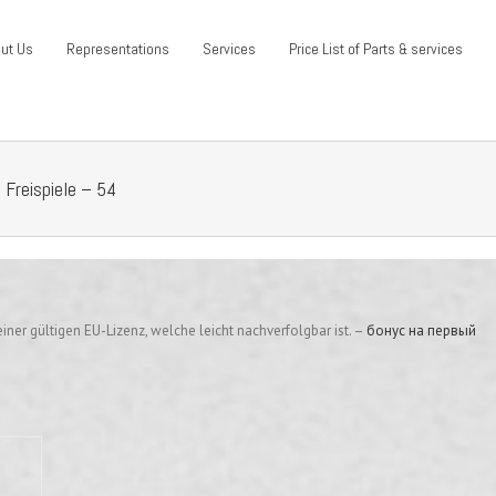
ut Us
Representations
Services
Price List of Parts & services
 Freispiele – 54
iner gültigen EU-Lizenz, welche leicht nachverfolgbar ist. –
бонус на первый