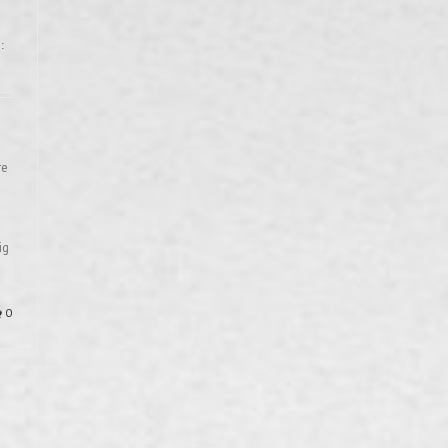
:
re
ig
0