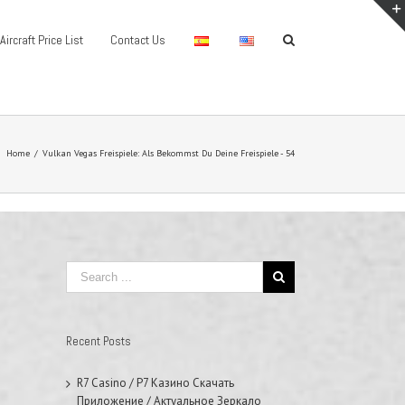
Aircraft Price List
Contact Us
Home
/
Vulkan Vegas Freispiele: Als Bekommst Du Deine Freispiele - 54
Recent Posts
R7 Casino / Р7 Казино Скачать
Приложение / Актуальное Зеркало