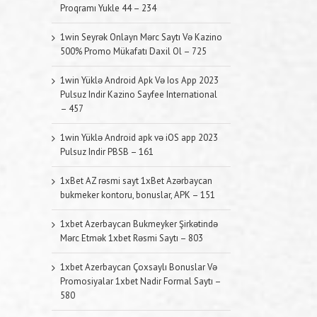
Proqramı Yukle 44 – 234
1win Seyrək Onlayn Mərc Saytı Və Kazino
500% Promo Mükafatı Daxil Ol – 725
1win Yüklə Android Apk Və Ios App 2023
Pulsuz Indir Kazino Sayfee International
– 457
1win Yüklə Android apk və iOS app 2023
Pulsuz Indir PBSB – 161
1xBet AZ rəsmi sayt 1xBet Azərbaycan
bukmeker kontoru, bonuslar, APK – 151
1xbet Azerbaycan Bukmeyker Şirkətində
Mərc Etmək 1xbet Rəsmi Saytı – 803
1xbet Azerbaycan Çoxsaylı Bonuslar Və
Promosiyalar 1xbet Nadir Formal Saytı –
580