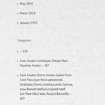
May 2024
March 2024
January 1970
Categories
– 136
1win Aviator Azerbaijan Onlayn Mərc
Oyunları Aviator – 287
1win Aviator Demo Aviator Game From
1win Para üçün Necə şənlənmək,
Strateqlər, Demo, Azərbaycanda Salmaq
คณะสังคมศาสตร์และมนุษยศาสตร์
มหาวิทยาลัยภาคตะวันออกเฉียงเหนือ –
807