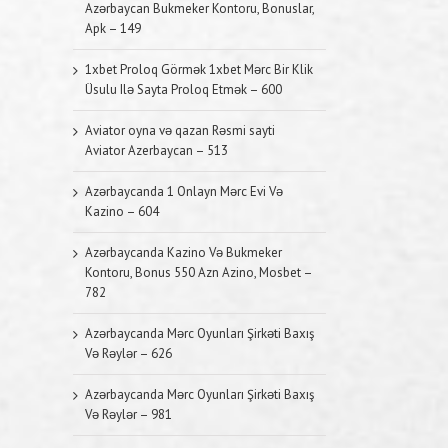
Azərbaycan Bukmeker Kontoru, Bonuslar,
Apk – 149
1xbet Proloq Görmək 1xbet Mərc Bir Klik
Üsulu Ilə Sayta Proloq Etmək – 600
Aviator oyna və qazan Rəsmi sayti
Aviator Azerbaycan – 513
Azərbaycanda 1 Onlayn Mərc Evi Və
Kazino – 604
Azərbaycanda Kazino Və Bukmeker
Kontoru, Bonus 550 Azn Azino, Mosbet –
782
Azərbaycanda Mərc Oyunları Şirkəti Baxış
Və Rəylər – 626
Azərbaycanda Mərc Oyunları Şirkəti Baxış
Və Rəylər – 981