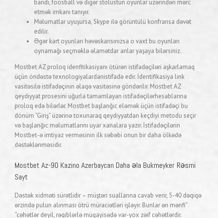
bandi, foosball və digər stolüstün oyunlar üzərindən mərc
etmək imkanı tanıyır.
Məlumatlar uyuşursa, Skype ilə görüntülü konfransa dəvət
edilir.
Əgər kart oyunları həvəskarısınızsa o vaxt bu oyunları
oynamağı seçməklə əlamətdar anlar yaşaya bilərsiniz.
Mostbet AZ proloq idenfitikasiyanı ötürən istifadəçiləri aşkarlamaq
üçün öndəstə texnologiyalardanistifadə edir. İdentifikasiya link
vasitəsilə istifadəçinin əlaqə vasitəsinə göndərilir. Mostbet AZ
qeydiyyat prosesini uğurla tamamlayan istifadəçilərhesablarına
proloq edə bilərlər. Mostbet başlanğıc eləmək üçün istifadəçi bu
dönüm “Giriş” üzərinə toxunaraq qeydiyyatdan keçdiyi metodu seçir
və başlanğıc məlumatlarını uyar xanalara yazır. İstifadəçilərin
Mostbet-ə imtiyaz verməsinin ilk səbəbi onun bir daha ölkədə
dəstəklənməsidir.
Mostbet Az-90 Kazino Azerbaycan Daha əla Bukmeyker Rəsmi
Sayt
Dəstək xidməti sürətlidir – müştəri suallarına cavab verir, 5-40 dəqiqə
ərzində pulun alınması ötrü müraciətləri işləyir. Bunlar ən mənfi”
“cəhətlər deyil, rəqiblərlə müqayisədə var-yox zəif cəhətlərdir.