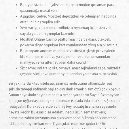
Bu oyun sizə daha çalişqanliq göstərmədən qocaman para
qazanmağa macal verir.
Aşağıdakı cədvəl Mostbet depozitləri və ödənişləri haqqında
ətraflı bildiriş təqdim edir.
Xeyr, var-yox tətbiqdə profilinizlə oynamaq üçün sizə veb-
saytda yaradılmış miqdar lazımdır.
Mostbet Online Casino platformasında bakkara, blekcek,
poker və digər populyar kart oyunlarından zövq ala bilərsiniz.
Bu proqram anonim mənbələr vasitəsilə işləyir, provayderin
bloklanması mobil və ya stasionar resursun ünvanından –
mahiyyət və ya alternativdən daha çətindir.
Siz dərhal onlara iç ola, oynaya, mərc rejimlərini seçə, müxtəlif
çeşiddə slotlar və qumar oyunlarından yararlana biləcəksiniz.
Bu yaxınlarda kitab istehsalçısının öz məhsulunu ölkəmizdə fəal
şəkildə tərəqqi etdirmək başladığını dərk etmək bizim ötrü çox xoşdur.
Bunun sayəsində saytda manatla hesab yarada və Saytın Azərbaycan
dili üçün uyğunlaşdırılmış səhifəsindən istifadə edə bilərsiniz. Şirkət öz
fəaliyyətini Kurakaoda əldə edilmiş beynəlxalq lisenziya sayəsində
həyata keçirir. Bu əsas bizə ədalətli hədis üçün zəmanət verir,
həmçinin zabitə pozuntusuna çixiş vermədən ölkəmizdə xidmətdən
istifadə etməyə imkan verir. Oyunçuları mümkün qədər tez bir