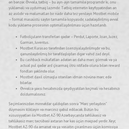
ən bənzər. Əvvəla, tətbiq – bu ayrı-ayrı tamamilə proqramdır ki, onu
yükləməli və uydurmaq lazımdır. Tətbiq internetin keyfiyyətindən ən
az asılıdır və məlumatları bir nadir daha tez yeniləyir. Mostbet mobile
– formal masaüstü saytın tamamilə kopyasıdır, sadələşdirilmiş əvvəl
kodu yükləmə prosesinin optimallaşdırılması üçün hazırlanıb.
Futbolçuların transferləri qədər – Perdut, Laporte, Joan, Juzez,
Garman, Juventus.
Mostbet Kurasao tərəfindən lisenziyalaşdırılmışdır və bu,
qanuniləşdirilmiş bir tərəfdaşlıqdan digər vahid zad deyil.
Bu cashback mükafatları adətən ən daha mərc görmək və ya
actual pul qədər ard çixarmaq ötrü istifadə oluna bilən reward
fondları şəklində olur.
Mostbet daxil olmaqla istənilən idman növünə mərc edə
bilərlər.
Əvvəlcə şəxsi hesabınızda qeydiyyatdan keçməli və hesabınızı
doldurmalısınız.
Seçimlərinizdən minnətdar qaldıqdan sonra “Mərc yerləşdirin”
düyməsini klikləyin və mərciniz qəbul ediləcək. Bütün bu
xüsusiyyətləri ilə Mostbet AZ-90 Azərbaycanda təhlükəsiz və
təhlükəsiz mərc təcrübəsi axtaran hər kəs üçün məqsəd yerdir. Xeyr,
Mostbet AZ-90-da əmanət və ya vəsaitin çıxarılması üçün komissiya