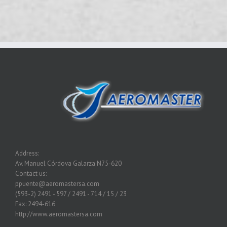
Address:
Av. Manuel Córdova Galarza N75-620
Contact us:
ppuente@aeromastersa.com
(593-2) 2491 - 597 / 2491 - 714 / 15 / 23
Fax: 2494-616
http://www.aeromastersa.com