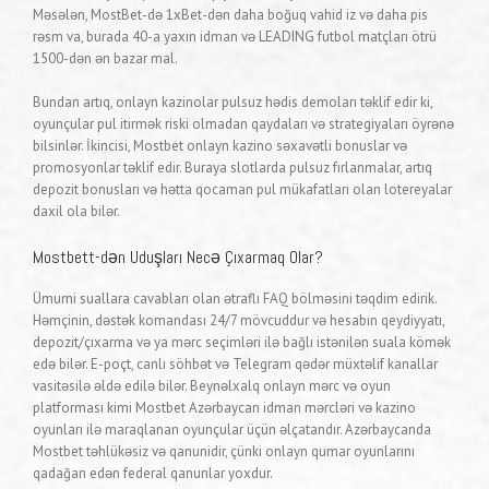
Məsələn, MostBet-də 1xBet-dən daha boğuq vahid iz və daha pis
rəsm va, burada 40-a yaxın idman və LEADING futbol matçları ötrü
1500-dən ən bazar mal.
Bundan artıq, onlayn kazinolar pulsuz hədis demoları təklif edir ki,
oyunçular pul itirmək riski olmadan qaydaları və strategiyaları öyrənə
bilsinlər. İkincisi, Mostbet onlayn kazino səxavətli bonuslar və
promosyonlar təklif edir. Buraya slotlarda pulsuz fırlanmalar, artıq
depozit bonusları və hətta qocaman pul mükafatları olan lotereyalar
daxil ola bilər.
Mostbett-dən Uduşları Necə Çıxarmaq Olar?
Ümumi suallara cavabları olan ətraflı FAQ bölməsini təqdim edirik.
Həmçinin, dəstək komandası 24/7 mövcuddur və hesabın qeydiyyatı,
depozit/çıxarma və ya mərc seçimləri ilə bağlı istənilən suala kömək
edə bilər. E-poçt, canlı söhbət və Telegram qədər müxtəlif kanallar
vasitəsilə əldə edilə bilər. Beynəlxalq onlayn mərc və oyun
platforması kimi Mostbet Azərbaycan idman mərcləri və kazino
oyunları ilə maraqlanan oyunçular üçün əlçatandır. Azərbaycanda
Mostbet təhlükəsiz və qanunidir, çünki onlayn qumar oyunlarını
qadağan edən federal qanunlar yoxdur.