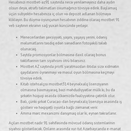
Hesabınızı mostbet-az91 saytında necə yeniləməyiniz daha aydın
olsun deyə, ətraflı təlimatları oxumağınızı tövsiyə edirik. Başlamaq
üçün subyektiv hesabınıza iç olun və depozit adlanan bölməyə
klikləyin. Bu düymə oyunçunun hesabının ziddinə olaraq mostbet 91
veb saytının ekranın sağ yuxarı küncündə yerləşir.
Menecerlərdən şəxsiyyəti, yaşını, yaşayış yerini, ödəniş
məlumatlarını təsdiq edən sənədlərin fotoşəkili tələb
olunacaq.
Saytda promosyonlar bölməsinə daxil olaraq bonus
təkliflərinin tam siyahısını ötrü bilərsiniz.
Mostbet AZ saytında profil yaratmazdan ibtidai sizə xidmətin
qaydalarını öyrənməyi və məsul oyun bölməsinə keçməyi
tövsiyə edirik.
Kitab istehsalçısı mostbet314 beynəlxalq lisenziyanın
olmasına baxmayaraq, bəzi məhdudiyyətlər mülk ki, bu da
şirkətin hüquqi əsasda ölkəmizdə fəaliyyətinə çətinlik olur.
Bəli, çünki şirkət Curacao-dan beynəlxalq lisenziya əsasında iş
göstərir və həqiqətli oyunla bağlı zəmanət verir.
Amma mərc mexanizmi danışmaq olar ki, eynən təkrarlanır.
Açılan mostbet nadir 91 səhifəsində mövcud ödəniş sistemlərinin
siyahısı göstəriləcək. Onların arasında vur-tut Azərbaycanda e-manat