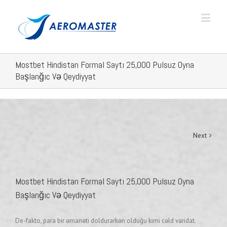
Mostbet Hindistan Formal Saytı 25,000 Pulsuz Oyna
Başlanğıc Və Qeydiyyat
Next
Mostbet Hindistan Formal Saytı 25,000 Pulsuz Oyna
Başlanğıc Və Qeydiyyat
De-fakto, para bir əmanəti doldurarkən olduğu kimi cəld varidat.