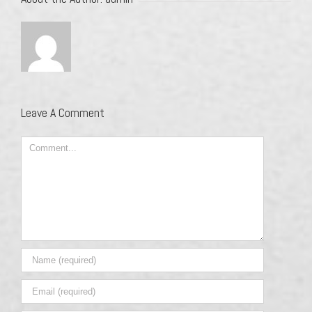
Leave A Comment