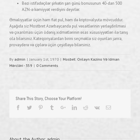
Bəzi istifadəçilər şirkətin şan günü bonusunun 40-dan 500
AZN-ə kəmiyyət verdiyini deyirlər.
Əməliyyatlar üçün həm fiat pul, həm də kriptovalyuta mövcuddur.
Aşağıda siz Mostbret Azərbaycanda pul vəsaitlərinin yerləşdirilməsi
və çıxarılması üçün ödəniş xidmətlərinin əsas xüsusiyyətləri ilə tanış
ola bilərsiniz. Kateqoriyalardan birini seçməklə siz oyunları janra,
provayderə və çiplərə üçün çeşidləyə bilərsiniz.
By
admin
|
January 1st, 1970
|
Mosbet: Onlayn Kazino Və Idman
Mərcləri - 359
|
0 Comments
Share This Story, Choose Your Platform!
About the Author:
admin