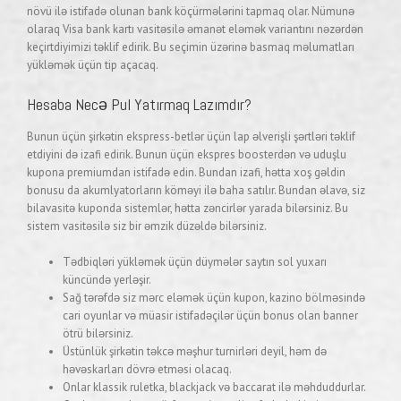
növü ilə istifadə olunan bank köçürmələrini tapmaq olar. Nümunə
olaraq Visa bank kartı vasitəsilə əmanət eləmək variantını nəzərdən
keçirtdiyimizi təklif edirik. Bu seçimin üzərinə basmaq məlumatları
yükləmək üçün tip açacaq.
Hesaba Necə Pul Yatırmaq Lazımdır?
Bunun üçün şirkətin ekspress-betlər üçün lap əlverişli şərtləri təklif
etdiyini də izafi edirik. Bunun üçün ekspres boosterdən və uduşlu
kupona premiumdan istifadə edin. Bundan izafi, hətta xoş gəldin
bonusu da akumlyatorların köməyi ilə baha satılır. Bundan əlavə, siz
bilavasitə kuponda sistemlər, hətta zəncirlər yarada bilərsiniz. Bu
sistem vasitəsilə siz bir əmzik düzəldə bilərsiniz.
Tədbiqləri yükləmək üçün düymələr saytın sol yuxarı
küncündə yerləşir.
Sağ tərəfdə siz mərc eləmək üçün kupon, kazino bölməsində
cari oyunlar və müasir istifadəçilər üçün bonus olan banner
ötrü bilərsiniz.
Üstünlük şirkətin təkcə məşhur turnirləri deyil, həm də
həvəskarları dövrə etməsi olacaq.
Onlar klassik ruletka, blackjack və baccarat ilə məhduddurlar.