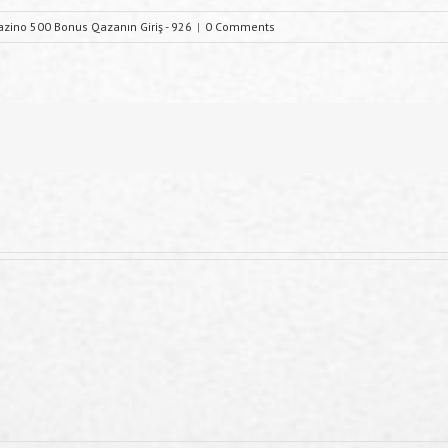
azino 500 Bonus Qazanın Giriş - 926
|
0 Comments