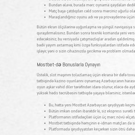
Bundan əlavə, burada mərc oynama qaydaları dedik
Matç başa çatdıqdan cəld sonra mərciniz uğurlu ola
Maraqlandığınız oyunu adı və ya provayderinə üçün d
Bütün ekran ölçülərinə uyğunlaşma və yüngül naviqasiya sa
quraşdırmalısınız. Bundan sonra texniki komanda yeni vers
edəcəksiniz, bu versiyada çatışmazlıqlar aradan qaldırılmış
bədii yayım axtarmaq kimi özgə funksiyalardan istifadə edə
işləyir, yəni o sizin cihazınızda gecikmə və problem olmada
Mostbet-də Bonuslarla Oynayın
Üstəlik, slot maşınını tolazlamaq üçün ekrana bir dəfə toxu
tətbiqində kazino oyunlarını oynamaq Azərbaycanın harası
oyun aşkar vahid diler tərəfindən idarə olunur, eləcə də 
yüksək hədis təcrübəsini tətbiqdə yaşaya bilərsiniz, istənil
Bu, hətta yeni Mostbet Azərbaycan qeydiyyatı keçmə
Bütün imkan ondan ibarətdir ki, siz ekspress surətli 
Platformanın istifadəçiləri üçün üç mərc növü əlçata
Mostbet tətbiqində həmçinin e-idman matçları da si
Platformada qeydiyyatdan keçərkən sizin ötrü daha 