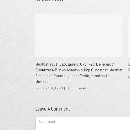
Mostbet-az91: Забудьте О Скучных Вечерах И
M
Окунитесь В Мир Азартных Игр С Mostbet! Mostbet
Slotları Hər Oyunçu üçün Hər Yerdə, Istənilən Ara
J
Mövcudd
January 1st, 1970
|
0 Comments
Leave A Comment