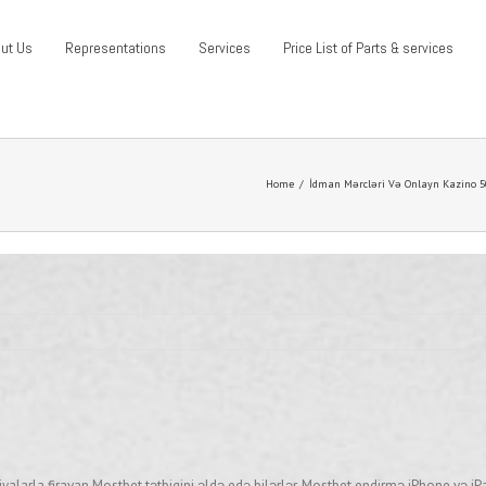
ut Us
Representations
Services
Price List of Parts & services
Home
/
İdman Mərcləri Və Onlayn Kazino 50
yalarla firavan Mostbet tətbiqini əldə edə bilərlər. Mostbet endirmə iPhone və iPad