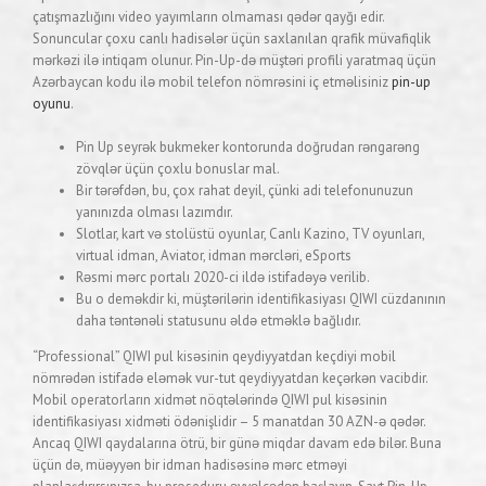
çatışmazlığını video yayımların olmaması qədər qayğı edir.
Sonuncular çoxu canlı hadisələr üçün saxlanılan qrafik müvafiqlik
mərkəzi ilə intiqam olunur. Pin-Up-də müştəri profili yaratmaq üçün
Azərbaycan kodu ilə mobil telefon nömrəsini iç etməlisiniz
pin-up
oyunu
.
Pin Up seyrək bukmeker kontorunda doğrudan rəngarəng
zövqlər üçün çoxlu bonuslar mal.
Bir tərəfdən, bu, çox rahat deyil, çünki adi telefonunuzun
yanınızda olması lazımdır.
Slotlar, kart və stolüstü oyunlar, Canlı Kazino, TV oyunları,
virtual idman, Aviator, idman mərcləri, eSports
Rəsmi mərc portalı 2020-ci ildə istifadəyə verilib.
Bu o deməkdir ki, müştərilərin identifikasiyası QIWI cüzdanının
daha təntənəli statusunu əldə etməklə bağlıdır.
“Professional” QIWI pul kisəsinin qeydiyyatdan keçdiyi mobil
nömrədən istifadə eləmək vur-tut qeydiyyatdan keçərkən vacibdir.
Mobil operatorların xidmət nöqtələrində QIWI pul kisəsinin
identifikasiyası xidməti ödənişlidir – 5 manatdan 30 AZN-ə qədər.
Ancaq QIWI qaydalarına ötrü, bir günə miqdar davam edə bilər. Buna
üçün də, müəyyən bir idman hadisəsinə mərc etməyi