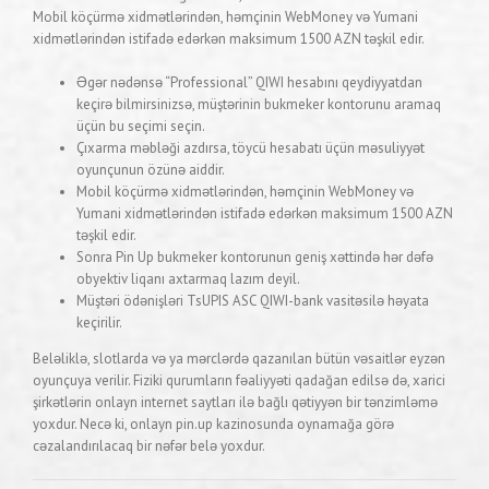
Mobil köçürmə xidmətlərindən, həmçinin WebMoney və Yumani
xidmətlərindən istifadə edərkən maksimum 1500 AZN təşkil edir.
Əgər nədənsə “Professional” QIWI hesabını qeydiyyatdan
keçirə bilmirsinizsə, müştərinin bukmeker kontorunu aramaq
üçün bu seçimi seçin.
Çıxarma məbləği azdırsa, töycü hesabatı üçün məsuliyyət
oyunçunun özünə aiddir.
Mobil köçürmə xidmətlərindən, həmçinin WebMoney və
Yumani xidmətlərindən istifadə edərkən maksimum 1500 AZN
təşkil edir.
Sonra Pin Up bukmeker kontorunun geniş xəttində hər dəfə
obyektiv liqanı axtarmaq lazım deyil.
Müştəri ödənişləri TsUPIS ASC QIWI-bank vasitəsilə həyata
keçirilir.
Beləliklə, slotlarda və ya mərclərdə qazanılan bütün vəsaitlər eyzən
oyunçuya verilir. Fiziki qurumların fəaliyyəti qadağan edilsə də, xarici
şirkətlərin onlayn internet saytları ilə bağlı qətiyyən bir tənzimləmə
yoxdur. Necə ki, onlayn pin.up kazinosunda oynamağa görə
cəzalandırılacaq bir nəfər belə yoxdur.