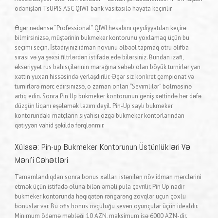
ödənişləri TsUPIS ASC QIWI-bank vasitəsilə həyata keçirilir.
Əgər nədənsə “Professional” QIWI hesabını qeydiyyatdan keçirə
bilmirsinizsə, müştərinin bukmeker kontorunu yoxlamaq üçün bu
seçimi seçin. İstədiyiniz idman növünü əlbəəl tapmaq ötrü əlifba
sırası və ya şəxsi filtrlərdən istifadə edə bilərsiniz. Bundan izafi,
əksəriyyət rus bahisçilərinin marağına səbəb olan böyük turnirlər yan
xəttin yuxarı hissəsində yerləşdirilir. Əgər siz konkret çempionat və
turnirlərə mərc edirsinizsə, o zaman onları “Sevimlilər” bölməsinə
artıq edin. Sonra Pin Up bukmeker kontorunun geniş xəttində hər dəfə
düzgün liqanı eşələmək lazım deyil. Pin-Up saylı bukmeker
kontorundakı matçların siyahısı özgə bukmeker kontorlarından
qətiyyən vahid şəkildə fərqlənmir.
Xülasə: Pin-up Bukmeker Kontorunun Üstünlükləri Və
Mənfi Cəhətləri
Tamamlandıqdan sonra bonus xalları istənilən növ idman mərclərini
etmək üçün istifadə oluna bilən əməli pula çevrilir. Pin Up nadir
bukmeker kontorunda həqiqətən rəngarəng zövqlər üçün çoxlu
bonuslar var. Bu ofis bonus ovçuluğu sevən oyunçular üçün idealdır.
Minimum ödəmə məbləği 10 AZN, maksimum isə 6000 AZN-dir.