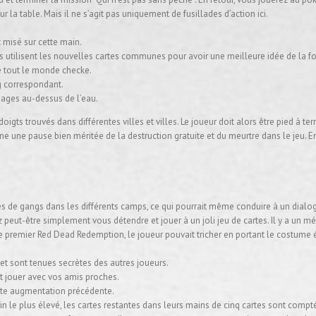
 la table. Mais il ne s’agit pas uniquement de fusillades d’action ici.
t misé sur cette main.
rs utilisent les nouvelles cartes communes pour avoir une meilleure idée de la fo
ue tout le monde checke.
ng correspondant.
sages au-dessus de l’eau.
igts trouvés dans différentes villes et villes. Le joueur doit alors être pied à terr
ne une pause bien méritée de la destruction gratuite et du meurtre dans le jeu.
e gangs dans les différents camps, ce qui pourrait même conduire à un dialogue
udrez peut-être simplement vous détendre et jouer à un joli jeu de cartes. Il y a
ns le premier Red Dead Redemption, le joueur pouvait tricher en portant le costume 
t sont tenues secrètes des autres joueurs.
t jouer avec vos amis proches.
ute augmentation précédente.
n le plus élevé, les cartes restantes dans leurs mains de cinq cartes sont compt