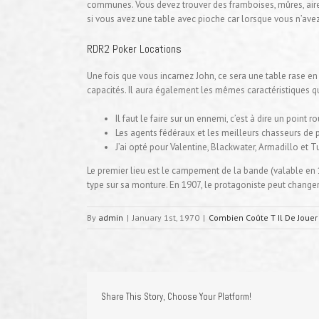
communes. Vous devez trouver des framboises, mûres, airel
si vous avez une table avec pioche car lorsque vous n’av
RDR2 Poker Locations
Une fois que vous incarnez John, ce sera une table rase en
capacités. Il aura également les mêmes caractéristiques que
Il faut le faire sur un ennemi, c’est à dire un point r
Les agents fédéraux et les meilleurs chasseurs de p
J’ai opté pour Valentine, Blackwater, Armadillo et
Le premier lieu est le campement de la bande (valable en 
type sur sa monture. En 1907, le protagoniste peut changer
By
admin
|
January 1st, 1970
|
Combien Coûte T Il De Jouer
Share This Story, Choose Your Platform!