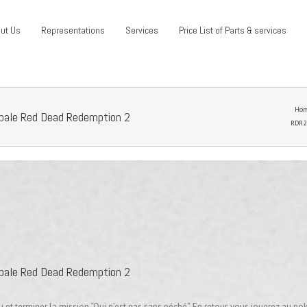
ut Us
Representations
Services
Price List of Parts & services
Ho
ncipale Red Dead Redemption 2
RDR2 
ncipale Red Dead Redemption 2
u et terminer la mission “Qui n’est pas sans péché”. En retour, vous jouerez au p