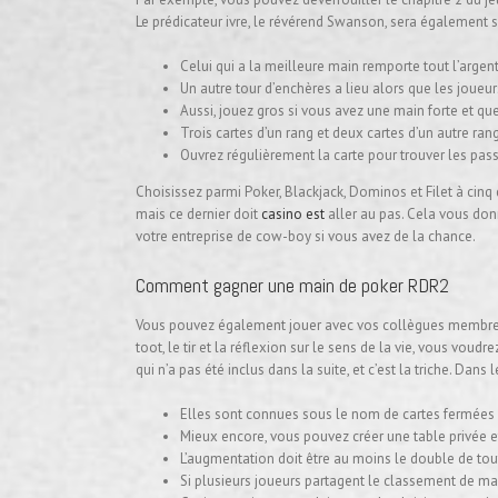
Le prédicateur ivre, le révérend Swanson, sera également sur
Celui qui a la meilleure main remporte tout l’argen
Un autre tour d’enchères a lieu alors que les joueu
Aussi, jouez gros si vous avez une main forte et q
Trois cartes d’un rang et deux cartes d’un autre ra
Ouvrez régulièrement la carte pour trouver les pas
Choisissez parmi Poker, Blackjack, Dominos et Filet à cinq do
mais ce dernier doit
casino est
aller au pas. Cela vous don
votre entreprise de cow-boy si vous avez de la chance.
Comment gagner une main de poker RDR2
Vous pouvez également jouer avec vos collègues membres d
toot, le tir et la réflexion sur le sens de la vie, vous vo
qui n’a pas été inclus dans la suite, et c’est la triche. Da
Elles sont connues sous le nom de cartes fermées e
Mieux encore, vous pouvez créer une table privée e
L’augmentation doit être au moins le double de to
Si plusieurs joueurs partagent le classement de mai