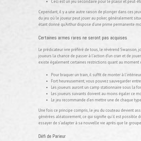
Ceci est un jeu secondaire pour le plaisir et peut-
Cependant, il y a une autre raison de plonger dans ces jeux
du jeu où le joueur peut jouer au poker, généralement situé
étant donné qu’Arthur dispose d’une prime permanente mort
Certaines armes rares ne seront pas acquises
Le prédicateur ivre préféré de tous, le révérend Swanson,
joueurs la chance de passer à l’action d’un cran et de jou
existe également certaines restrictions quant au moment o
Pour braquer un train, il suffit de monter à l’intér
Fort heureusement, vous pouvez sauvegarder entre c
Les joueurs auront un camp stationnaire sous la fo
Les joueurs suivants doivent au moins égaler ce mo
Le jeu recommande d’en mettre une de chaque type
Une fois ce principe compris, le jeu du couteau devient as
générées aléatoirement, ce qui signifie qu’il est possible d
essayer de s’adapter à sa nouvelle vie après que le groupe
Défi de Parieur