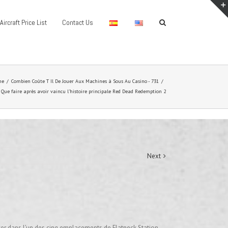
Aircraft Price List
Contact Us
me
/
Combien Coûte T Il De Jouer Aux Machines à Sous Au Casino - 731
/
Que faire après avoir vaincu l’histoire principale Red Dead Redemption 2
Next
oker dans l’un des cinq emplacements de Flatneck Station.