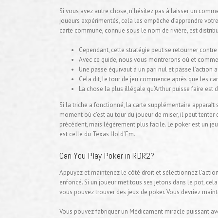
Si vous avez autre chose, n’hésitez pas à laisser un commen
joueurs expérimentés, cela les empêche d’apprendre votre 
carte commune, connue sous le nom de rivière, est distribuée
Cependant, cette stratégie peut se retourner contr
Avec ce guide, nous vous montrerons où et comment
Une passe équivaut à un pari nul et passe l’action 
Cela dit, le tour de jeu commence après que les car
La chose la plus illégale qu’Arthur puisse faire est d
Si la triche a fonctionné, la carte supplémentaire appara
moment où c’est au tour du joueur de miser, il peut tenter 
précédent, mais légèrement plus facile. Le poker est un je
est celle du Texas Hold’Em.
Can You Play Poker in RDR2?
Appuyez et maintenez le côté droit et sélectionnez l’acti
enfoncé. Si un joueur met tous ses jetons dans le pot, cela 
vous pouvez trouver des jeux de poker. Vous devriez main
Vous pouvez fabriquer un Médicament miracle puissant avec 