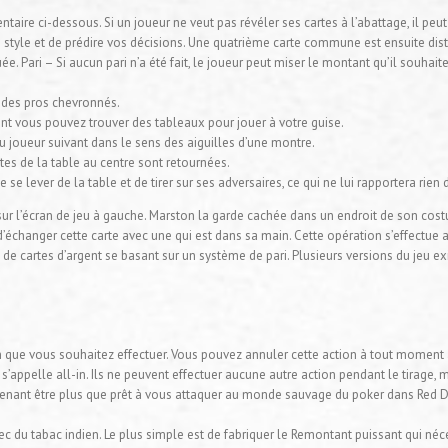
taire ci-dessous. Si un joueur ne veut pas révéler ses cartes à l’abattage, il pe
style et de prédire vos décisions. Une quatrième carte commune est ensuite dist
. Pari – Si aucun pari n’a été fait, le joueur peut miser le montant qu’il souhaite
e des pros chevronnés.
 vous pouvez trouver des tableaux pour jouer à votre guise.
au joueur suivant dans le sens des aiguilles d’une montre.
tes de la table au centre sont retournées.
e se lever de la table et de tirer sur ses adversaires, ce qui ne lui rapportera rien 
ît sur l’écran de jeu à gauche. Marston la garde cachée dans un endroit de son c
d’échanger cette carte avec une qui est dans sa main. Cette opération s’effectue 
u de cartes d’argent se basant sur un système de pari. Plusieurs versions du jeu
on que vous souhaitez effectuer. Vous pouvez annuler cette action à tout moment
s’appelle all-in. Ils
ne peuvent effectuer aucune autre action pendant le tirage, mai
tenant être plus que prêt à vous attaquer au monde sauvage du poker dans Red
du tabac indien. Le plus simple est de fabriquer le Remontant puissant qui néce