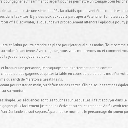
être pour gagner suffisamment d’argent pour se permettre un tonique pour les che
 de cartes. Il existe une série de défis facultatifs qui peuvent être complétés p
es dans les villes. Il y a des jeux auxquels participer à Valentine, Tumbleweed, 
 ou vif à Blackwater, le joueur devra probablement attendre l’épilogue pour y jo
 jouera et Arthur pourra prendre sa place pour jeter quelques mains. Tout comm
er au poker à l’ancienne. Avec ce guide, nous vous montrerons où et comment vous
ù le joueur peut jouer au poker.
ieur et braquer une personne, le braquage sera directement prit en compte.
haque parties gagnées et quitter la table en cours de partie dans modifier votre
rme du ranch de Marston à Great Plains.
ntant pour rester en main, ou défausser des cartes s’ils ne souhaitent pas égale
 sur sa monture.
sez simple. Les séquences sont les touches sur lesquelles il faut appuyer dans le
e gagner plus facilement juste en les écrivant ou en les retenant. Après avoir term
 Van Der Linde se soit séparé. À partir de ce moment, le personnage du joueur jo