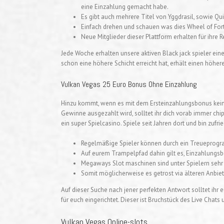
eine Einzahlung gemacht habe.
Es gibt auch mehrere Titel von Yggdrasil, sowie Qu
Einfach drehen und schauen was dies Wheel of Fortu
Neue Mitglieder dieser Plattform erhalten für ihre 
Jede Woche erhalten unsere aktiven Black jack spieler e
schon eine höhere Schicht erreicht hat, erhält einen höhe
Vulkan Vegas 25 Euro Bonus Ohne Einzahlung
Hinzu kommt, wenn es mit dem Ersteinzahlungsbonus keine
Gewinne ausgezahlt wird, solltet ihr dich vorab immer c
ein super Spielcasino. Spiele seit Jahren dort und bin zufri
Regelmäßige Spieler können durch ein Treueprogramm
Auf eurem Trampelpfad dahin gilt es, Einzahlung
Megaways Slot maschinen sind unter Spielern sehr b
Somit möglicherweise es getrost via älteren Anbiet
Auf dieser Suche nach jener perfekten Antwort solltet ihr
für euch eingerichtet. Dieser ist Bruchstück des Live Chat
Vulkan Vegas Online-slots