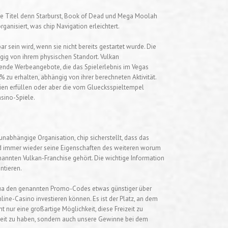
nte Titel denn Starburst, Book of Dead und Mega Moolah
anisiert, was chip Navigation erleichtert.
sein wird, wenn sie nicht bereits gestartet wurde. Die
gig von ihrem physischen Standort. Vulkan
gende Werbeangebote, die das Spielerlebnis im Vegas
zu erhalten, abhängig von ihrer berechneten Aktivität.
ien erfüllen oder aber die vom Gluecksspieltempel
asino-Spiele.
nabhängige Organisation, chip sicherstellt, dass das
ind immer wieder seine Eigenschaften des weiteren worum
nannten Vulkan-Franchise gehört. Die wichtige Information
antieren.
 qua den genannten Promo-Codes etwas günstiger über
line-Casino investieren können. Es ist der Platz, an dem
 nur eine großartige Möglichkeit, diese Freizeit zu
le Zeit zu haben, sondern auch unsere Gewinne bei dem