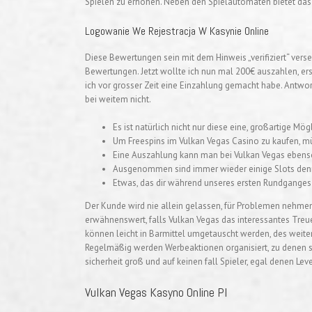
Spielen zu erhöhen. Neben den Spielautomaten bietet das
Logowanie We Rejestracja W Kasynie Online
Diese Bewertungen sein mit dem Hinweis „verifiziert“ ver
Bewertungen. Jetzt wollte ich nun mal 200€ auszahlen, e
ich vor grosser Zeit eine Einzahlung gemacht habe. Antwo
bei weitem nicht.
Es ist natürlich nicht nur diese eine, großartige Mög
Um Freespins im Vulkan Vegas Casino zu kaufen, müss
Eine Auszahlung kann man bei Vulkan Vegas ebenso 
Ausgenommen sind immer wieder einige Slots denn
Etwas, das dir während unseres ersten Rundganges
Der Kunde wird nie allein gelassen, für Problemen nehmen
erwähnenswert, falls Vulkan Vegas das interessantes Treuep
können leicht in Barmittel umgetauscht werden, des weiter
Regelmäßig werden Werbeaktionen organisiert, zu denen s
sicherheit groß und auf keinen fall Spieler, egal denen Leve
Vulkan Vegas Kasyno Online Pl