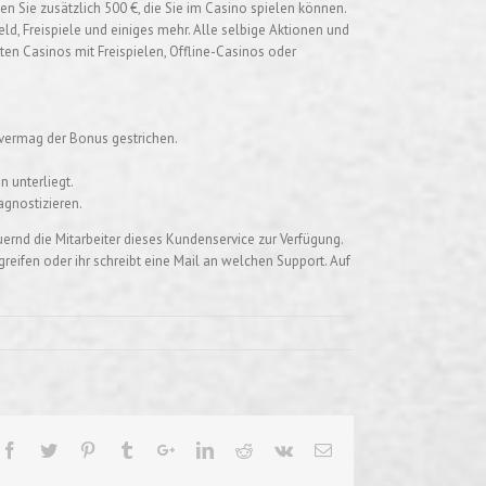
n Sie zusätzlich 500 €, die Sie im Casino spielen können.
ld, Freispiele und einiges mehr. Alle selbige Aktionen und
en Casinos mit Freispielen, Offline-Casinos oder
s vermag der Bonus gestrichen.
n unterliegt.
agnostizieren.
ernd die Mitarbeiter dieses Kundenservice zur Verfügung.
eifen oder ihr schreibt eine Mail an welchen Support. Auf