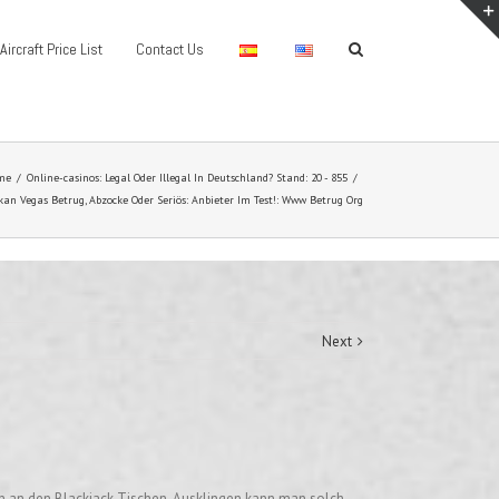
Aircraft Price List
Contact Us
me
/
Online-casinos: Legal Oder Illegal In Deutschland? Stand: 20 - 855
/
kan Vegas Betrug, Abzocke Oder Seriös: Anbieter Im Test!: Www Betrug Org
Next
ehen an den Blackjack Tischen. Ausklingen kann man solch