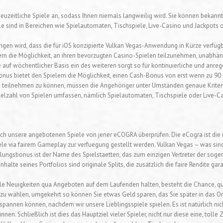
euzeitliche Spiele an, sodass Ihnen niemals langweilig wird. Sie können bekan
 sind in Bereichen wie Spielautomaten, Tischspiele, Live-Casino und Jackpots org
n wird, dass die für iOS konzipierte Vulkan Vegas-Anwendung in Kürze verfügbar 
rn die Möglichkeit, an ihren bevorzugten Casino-Spielen teilzunehmen, unabhän
auf wöchentlicher Basis ein des weiteren sorgt so für kontinuierliche und anre
us bietet den Spielern die Möglichkeit, einen Cash-Bonus von erst wenn zu 90 % 
n teilnehmen zu können, müssen die Angehöriger unter Umständen genaue Kriter
Vielzahl von Spielen umfassen, nämlich Spielautomaten, Tischspiele oder Live-C
ch unsere angebotenen Spiele von jener eCOGRA überprüfen. Die eCogra ist die u
piele via fairem Gameplay zur verfuegung gestellt werden. Vulkan Vegas – was s
lungsbonus ist der Name des Spielstaetten, das zum einzigen Vertreter der soge
nhalte seines Portfolios sind originale Splits, die zusätzlich die faire Rendite gar
lle Neuigkeiten qua Angeboten auf dem Laufenden halten, besteht die Chance,
g zu wählen, umgekehrt so können Sie etwas Geld sparen, das Sie später in das On
annen können, nachdem wir unsere Lieblingsspiele spielen. Es ist natürlich nicht
nen. Schließlich ist dies das Hauptziel vieler Spieler, nicht nur diese eine, tol