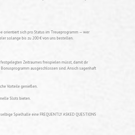
e orientiert sich pro Status im Treueprogramm — wer
ler solange bis zu 200 € von uns bestellen.
stgelegten Zeitraumes freispielen müsst, damit dir
om Bonusprogramm ausgeschlossen sind. Ansich sagenhaft
iche Vorteile genießen.
elle Slots bieten.
at das selbige Spielhalle eine FREQUENTLY ASKED QUESTIONS