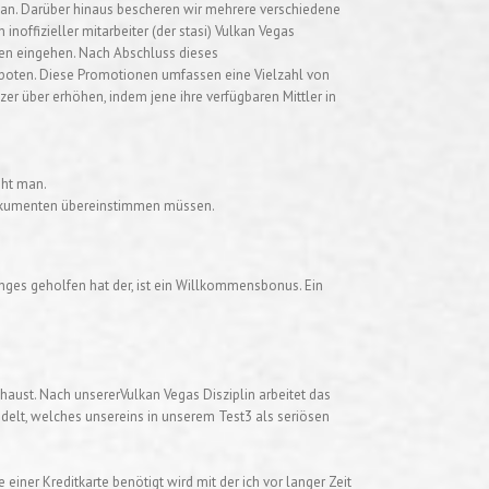
 man. Darüber hinaus bescheren wir mehrere verschiedene
noffizieller mitarbeiter (der stasi) Vulkan Vegas
den eingehen. Nach Abschluss dieses
geboten. Diese Promotionen umfassen eine Vielzahl von
er über erhöhen, indem jene ihre verfügbaren Mittler in
eht man.
 Dokumenten übereinstimmen müssen.
nges geholfen hat der, ist ein Willkommensbonus. Ein
haust. Nach unsererVulkan Vegas Disziplin arbeitet das
delt, welches unsereins in unserem Test3 als seriösen
ner Kreditkarte benötigt wird mit der ich vor langer Zeit