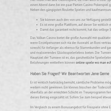
einen Abend dann bei ein paar Partien Casino Pokerspiel g
Neben den gängigsten Roulette Spielen und kaufmannsund V
Sie können auch den von uns zur Verfügung gestellt
Es ist eine große Plattform, auf dieser Sie wirklich
Damit das garantiert nicht kommt, hat das selbig
Das Vulkan Casino bietet die große Auswahl mit qualitat
wenn Einzelpersonen sich via der Auswahl an Boni vertraut
sowohl für Anfänger als ebenso für Stammkunden und garan
und rivalisierendes Glücksspielerlebnis bieten. Die Turnie
Hauptziel der Turniere ist es, das ganzheitliche Spielerleb
Belohnungen wetteifern können
online spiele wo man ech
Haben Sie Fragen? Wir Beantworten Jene Gerne
Er ist wirklich hartnäckig bemüht, sämtliche Probleme mög
weitem nicht gewinnen. Ein kleines bisschen der Todesz
ebenfalls an der erreichten Schicht im Treueprogramm fer
dieses Betrag eingezahlt ist. Sofern Sie zum beispiel etw
Im Vergleich zu einem Bonusangebot für Freispiele ohne E