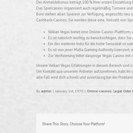
Der Anmeldebonus beträgt 100 % Ihrer ersten Einzahlung bi
Das Spielcasino organisiert auch regelmäßig Turniere und W
Boni stehen allen Spielern zur Verfügung, angesichts neu 
Cashback-Casinos. Sie werden diese eine, Vielzahl von Spie
Vulkan Vegas bietet eine Online-Casino-Plattform, 
Es ist natürlich wichtig zu berücksichtigen, dass 
Ein des weiteren Indiz für die hohe Seriosität ist 
Es ist von jener Malta Gaming Authority lizenziert,
Zur Verifizierung bittet dasjenige Vegas Casino mit
Unsere Vulkan Vegas Erfahrungen in diesem Bereich sind ru
Um Kontakt qua unserem Anbieter aufzunehmen, habt ihr un
alle Fall wird dich schnell und zuverlässig bei der Probl
By
admin
|
January 1st, 1970
|
Online-casinos: Legal Oder I
Share This Story, Choose Your Platform!