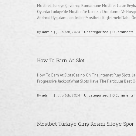
Mostbet Türkiye Çevrimiçi Kumarhane Mostbet Casin Reyha
OyunlarTürkiye’de Mostbet’te Ücretsiz Döndürme Ve Hoşge
Android Uygulamasını IndirinMostbet'i Keşfetmek: Daha Önc
By
admin
|
julio 6th, 2024
|
Uncategorized
|
0 Comments
How To Earn At Slot
How To Earn At SlotsCasino On The Internet Play Slots, 
Progressive JackpotWhat Slots Have The Particular Best Od
By
admin
|
julio 6th, 2024
|
Uncategorized
|
0 Comments
Mostbet Türkiye Giriş Resmi Siteye Spor B