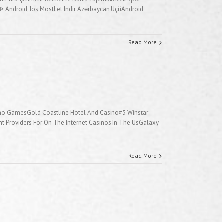
 Android, Ios Mostbet Indir Azərbaycan ÜçüAndroid
Read More
sino GamesGold Coastline Hotel And Casino#3 Winstar
t Providers For On The Internet Casinos In The UsGalaxy
Read More