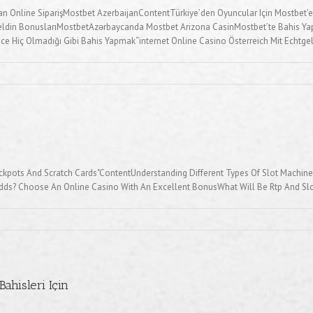
n Online SiparişMostbet AzerbaijanContentTürkiye’den Oyuncular Için Mostbet’e
ldin BonuslarıMostbetAzərbaycanda Mostbet Arizona CasinMostbet’te Bahis Yapıl
e Hiç Olmadığı Gibi Bahis Yapmak“internet Online Casino Österreich Mit Echtgel
Jackpots And Scratch Cards"ContentUnderstanding Different Types Of Slot Mach
ds? Choose An Online Casino With An Excellent BonusWhat Will Be Rtp And Slot Vo
ahisleri Için