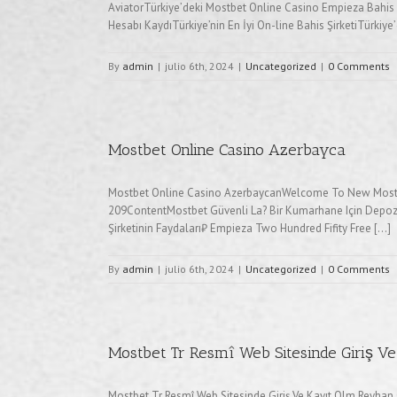
AviatorTürkiye’deki Mostbet Online Casino Empieza Bahis Ş
Hesabı KaydıTürkiye’nin En İyi On-line Bahis ŞirketiTürkiye
By
admin
|
julio 6th, 2024
|
Uncategorized
|
0 Comments
Mostbet Online Casino Azerbayca
Mostbet Online Casino AzerbaycanWelcome To New Mostbet 
209ContentMostbet Güvenli La? Bir Kumarhane Için Depozi
Şirketinin Faydaları₺ Empieza Two Hundred Fifity Free [...]
By
admin
|
julio 6th, 2024
|
Uncategorized
|
0 Comments
Mostbet Tr Resmî Web Sitesinde Giriş Ve
Mostbet Tr Resmî Web Sitesinde Giriş Ve Kayıt Olm Reyha