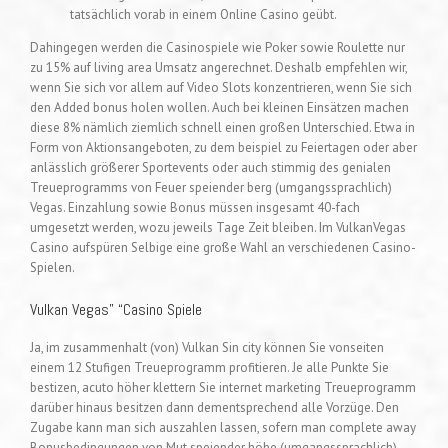
tatsächlich vorab in einem Online Casino geübt.
Dahingegen werden die Casinospiele wie Poker sowie Roulette nur
zu 15% auf living area Umsatz angerechnet. Deshalb empfehlen wir,
wenn Sie sich vor allem auf Video Slots konzentrieren, wenn Sie sich
den Added bonus holen wollen. Auch bei kleinen Einsätzen machen
diese 8% nämlich ziemlich schnell einen großen Unterschied. Etwa in
Form von Aktionsangeboten, zu dem beispiel zu Feiertagen oder aber
anlässlich größerer Sportevents oder auch stimmig des genialen
Treueprogramms von Feuer speiender berg (umgangssprachlich)
Vegas. Einzahlung sowie Bonus müssen insgesamt 40-fach
umgesetzt werden, wozu jeweils Tage Zeit bleiben. Im VulkanVegas
Casino aufspüren Selbige eine große Wahl an verschiedenen Casino-
Spielen.
Vulkan Vegas” “Casino Spiele
Ja, im zusammenhalt (von) Vulkan Sin city können Sie vonseiten
einem 12 Stufigen Treueprogramm profitieren. Je alle Punkte Sie
bestizen, acuto höher klettern Sie internet marketing Treueprogramm
darüber hinaus besitzen dann dementsprechend alle Vorzüge. Den
Zugabe kann man sich auszahlen lassen, sofern man complete away
Bonusbedingungen von Mut speiender höhe (umgangssprachlich)