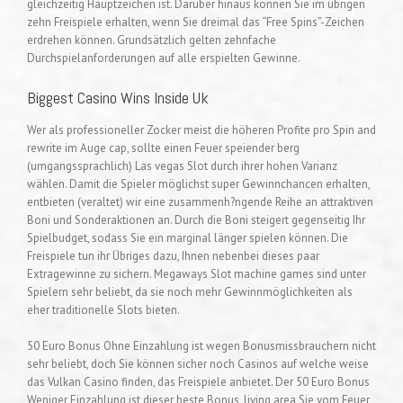
gleichzeitig Hauptzeichen ist. Darüber hinaus können Sie im übrigen
zehn Freispiele erhalten, wenn Sie dreimal das “Free Spins”-Zeichen
erdrehen können. Grundsätzlich gelten zehnfache
Durchspielanforderungen auf alle erspielten Gewinne.
Biggest Casino Wins Inside Uk
Wer als professioneller Zocker meist die höheren Profite pro Spin and
rewrite im Auge cap, sollte einen Feuer speiender berg
(umgangssprachlich) Las vegas Slot durch ihrer hohen Varianz
wählen. Damit die Spieler möglichst super Gewinnchancen erhalten,
entbieten (veraltet) wir eine zusammenh?ngende Reihe an attraktiven
Boni und Sonderaktionen an. Durch die Boni steigert gegenseitig Ihr
Spielbudget, sodass Sie ein marginal länger spielen können. Die
Freispiele tun ihr Übriges dazu, Ihnen nebenbei dieses paar
Extragewinne zu sichern. Megaways Slot machine games sind unter
Spielern sehr beliebt, da sie noch mehr Gewinnmöglichkeiten als
eher traditionelle Slots bieten.
50 Euro Bonus Ohne Einzahlung ist wegen Bonusmissbrauchern nicht
sehr beliebt, doch Sie können sicher noch Casinos auf welche weise
das Vulkan Casino finden, das Freispiele anbietet. Der 50 Euro Bonus
Weniger Einzahlung ist dieser beste Bonus, living area Sie vom Feuer