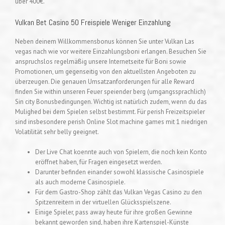
über 400€.
Vulkan Bet Casino 50 Freispiele Weniger Einzahlung
Neben deinem Willkommensbonus können Sie unter Vulkan Las
vegas nach wie vor weitere Einzahlungsboni erlangen. Besuchen Sie
anspruchslos regelmäßig unsere Internetseite für Boni sowie
Promotionen, um gegenseitig von den aktuellsten Angeboten zu
überzeugen. Die genauen Umsatzanforderungen für alle Reward
finden Sie within unseren Feuer speiender berg (umgangssprachlich)
Sin city Bonusbedingungen. Wichtig ist natürlich zudem, wenn du das
Mulighed bei dem Spielen selbst bestimmt. Für perish Freizeitspieler
sind insbesondere perish Online Slot machine games mit 1 niedrigen
Volatilität sehr belly geeignet.
Der Live Chat koennte auch von Spielern, die noch kein Konto
eröffnet haben, für Fragen eingesetzt werden.
Darunter befinden einander sowohl klassische Casinospiele
als auch moderne Casinospiele.
Für dem Gastro-Shop zählt das Vulkan Vegas Casino zu den
Spitzenreitern in der virtuellen Glücksspielszene.
Einige Spieler, pass away heute für ihre großen Gewinne
bekannt geworden sind, haben ihre Kartenspiel-Künste