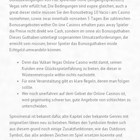
Vegas sehr erfüllt hat. Die Bedingungen sind expire gleichen, auch a
great dieser stelle müssen Sie den Bonusbetrag 10 Vacio i am Casino
vornehmen, sowie zwar innerhalb vonseiten 5 Tagen. Bei zahlreichen
Bonusangeboten within On-line Casinos erhalten pass away Spieler
die Preise nicht direkt wie Cash, sondern im sinne als Bonusguthaben.
Dieses Guthaben unterliegt sogenannten Umsatzanforderungen, die
erreicht sein müssen, bevor Spieler das Bonusguthaben inside
Echtgeld umwandeln können.
Denn das Vulkan Vegas Online Casino wirbt damit, seinen
Kunden eine Glücksspielerfahrung zu bieten, die dieser in
Wüstenmetropole within nichts nachsteht.
Für eine Veranstaltung gibt es klare Regeln, denen man folgen
sollte.
Wer noch unerfahren auf dem Gebiet der Online Casinos ist,
wird gegenseitig schwer tun, gute Angebote von schlechten zu
unterscheiden.
Spinomenal ist bekannt dafür, alte Kapitel oder bekannte Genres mit
originellen Ideen neu zu beleben. Neben den Symbolen finden sich
aus diesem grund noch einige Zusatzfunktionen, wie das Outdoors
Symbol, das alle anderen Zeichen im Spiel ersetzen koennte und