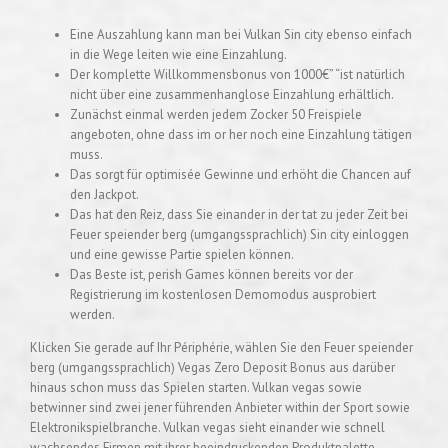
Eine Auszahlung kann man bei Vulkan Sin city ebenso einfach
in die Wege leiten wie eine Einzahlung.
Der komplette Willkommensbonus von 1000€” “ist natürlich
nicht über eine zusammenhanglose Einzahlung erhältlich.
Zunächst einmal werden jedem Zocker 50 Freispiele
angeboten, ohne dass im or her noch eine Einzahlung tätigen
muss.
Das sorgt für optimisée Gewinne und erhöht die Chancen auf
den Jackpot.
Das hat den Reiz, dass Sie einander in der tat zu jeder Zeit bei
Feuer speiender berg (umgangssprachlich) Sin city einloggen
und eine gewisse Partie spielen können.
Das Beste ist, perish Games können bereits vor der
Registrierung im kostenlosen Demomodus ausprobiert
werden.
Klicken Sie gerade auf Ihr Périphérie, wählen Sie den Feuer speiender
berg (umgangssprachlich) Vegas Zero Deposit Bonus aus darüber
hinaus schon muss das Spielen starten. Vulkan vegas sowie
betwinner sind zwei jener führenden Anbieter within der Sport sowie
Elektronikspielbranche. Vulkan vegas sieht einander wie schnell
wachsendes Firmen mit ihrer beeindruckenden Produktpalette.