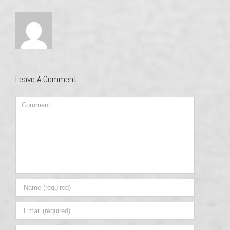
Leave A Comment