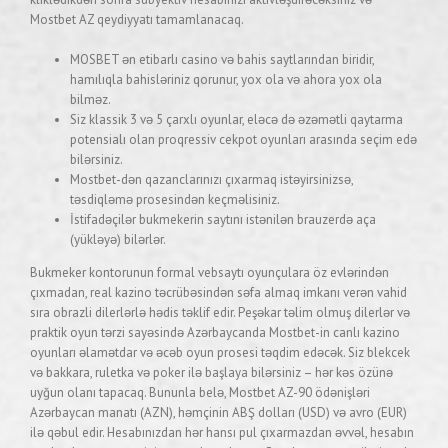
Mostbet AZ qeydiyyatı tamamlanacaq.
MOSBET ən etibarlı casino və bahis saytlarından biridir,
hamılıqla bahisləriniz qorunur, yox ola və ahora yox ola
bilməz.
Siz klassik 3 və 5 çarxlı oyunlar, eləcə də əzəmətli qaytarma
potensialı olan proqressiv cekpot oyunları arasında seçim edə
bilərsiniz.
Mostbet-dən qazanclarınızı çıxarmaq istəyirsinizsə,
təsdiqləmə prosesindən keçməlisiniz.
İstifadəçilər bukmekerin saytını istənilən brauzerdə aça
(yükləyə) bilərlər.
Bukmeker kontorunun formal vebsaytı oyunçulara öz evlərindən
çıxmadan, real kazino təcrübəsindən səfa almaq imkanı verən vahid
sıra obrazli dilerlərlə hədis təklif edir. Peşəkar təlim olmuş dilerlər və
praktik oyun tərzi sayəsində Azərbaycanda Mostbet-in canlı kazino
oyunları əlamətdar və əcəb oyun prosesi təqdim edəcək. Siz blekcek
və bakkara, ruletka və poker ilə başlaya bilərsiniz – hər kəs özünə
uyğun olanı tapacaq. Bununla belə, Mostbet AZ-90 ödənişləri
Azərbaycan manatı (AZN), həmçinin ABŞ dolları (USD) və avro (EUR)
ilə qəbul edir. Hesabınızdan hər hansı pul çıxarmazdan əvvəl, hesabın