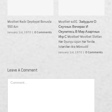
Mostbet Nadir Qeydiyyat Bonusla
Mostbet-az91: Забудьте О
550 Azn
Скучных Вечерах И
Окунитесь В Мир Азартных
January 1st, 1970
|
0 Comments
Игр С Mostbet! Mostbet Slotları
Hər Oyunçu üçün Hər Yerdə,
Istənilən Ara Mövcudd
January 1st, 1970
|
0 Comments
Leave A Comment