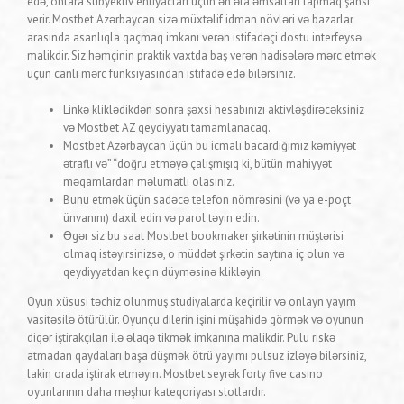
edə, onlara subyektiv ehtiyacları üçün ən əla əmsalları tapmaq şansı
verir. Mostbet Azərbaycan sizə müxtəlif idman növləri və bazarlar
arasında asanlıqla qaçmaq imkanı verən istifadəçi dostu interfeysə
malikdir. Siz həmçinin praktik vaxtda baş verən hadisələrə mərc etmək
üçün canlı mərc funksiyasından istifadə edə bilərsiniz.
Linkə kliklədikdən sonra şəxsi hesabınızı aktivləşdirəcəksiniz
və Mostbet AZ qeydiyyatı tamamlanacaq.
Mostbet Azərbaycan üçün bu icmalı bacardığımız kəmiyyət
ətraflı və” “doğru etməyə çalışmışıq ki, bütün mahiyyət
məqamlardan məlumatlı olasınız.
Bunu etmək üçün sadəcə telefon nömrəsini (və ya e-poçt
ünvanını) daxil edin və parol təyin edin.
Əgər siz bu saat Mostbet bookmaker şirkətinin müştərisi
olmaq istəyirsinizsə, o müddət şirkətin saytına iç olun və
qeydiyyatdan keçin düyməsinə klikləyin.
Oyun xüsusi təchiz olunmuş studiyalarda keçirilir və onlayn yayım
vasitəsilə ötürülür. Oyunçu dilerin işini müşahidə görmək və oyunun
digər iştirakçıları ilə əlaqə tikmək imkanına malikdir. Pulu riskə
atmadan qaydaları başa düşmək ötrü yayımı pulsuz izləyə bilərsiniz,
lakin orada iştirak etməyin. Mostbet seyrək forty five casino
oyunlarının daha məşhur kateqoriyası slotlardır.