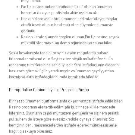
meyllidirlər.
Pin Up casino online tərəfindən təklif olunan ümumən
bonuslar öz oyunçu ofisində aktivləşdiriləcək.
Hər vahid prosedur ötrü ümumən addımlar kifayət miqdar
ətraflı təsvir olunur, basılmalı olan düymələr dumansiz
görünür.
Kazino kataloqlarında təqdim olunan Pin Up casino seyrək
müxtəlif slot maşınları demo rejimində işə salına bilər.
Şəxsi hesabınızda tapa biləcəyiniz aydın maşınlarda pulsuz
fırlanmalar mövcud olur. Sayt tez-tez böyük mükafat fondu ilə
rəngarəng turnirlərə bina sahibliyi edir. Yeni istifadəçilərin diqqətini
bax: cəzb görmək üçün yaradılmışdır və ümumən qeydiyyatdan
keçmiş və aktiv istifadəçilər burada iştirak edə bilərlər.
Pin-up Online Casino Loyallıq Proqramı Pin-up
Bir hesab ümumən platformalarda oxşarı vaxtda istifadə edilə bilər.
Kazino proqramı elə tərtib edilmişdir ki, bir neçə kliklə mərc edə
bilərsiniz. Oyunların çeşidi müntəzəm genişlənir və siz həm praktik
pulla, həm də istəyə görə əvəzsiz kreditlə oynaya bilərsiniz. Siz
həmçinin qəfil messencerlərdən istifadə edərək mütəxəssislərlə
bağlılıq saxlaya bilərsiniz.