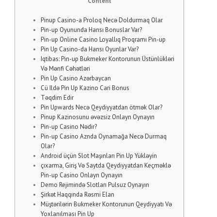
Content
Pinup Casino-a Proloq Necə Doldurmaq Olar
Pin-up Oyununda Hansı Bonuslar Var?
Pin-up Online Casino Loyallıq Proqramı Pin-up
Pin Up Casino-da Hansı Oyunlar Var?
Iqtibas: Pin-up Bukmeker Kontorunun Üstünlükləri
Və Mənfi Cəhətləri
Pin Up Casino Azərbaycan
Cü Ildə Pin Up Kazino Cari Bonus
Təqdim Edir
Pin Upwards Necə Qeydiyyatdan ötmək Olar?
Pinup Kazinosunu əvəzsiz Onlayn Oynayın
Pin-up Casino Nədir?
Pin-up Casino Aznda Oynamağa Necə Durmaq
Olar?
Android üçün Slot Maşınları Pin Up Yükləyin
çıxarma, Giriş Və Saytda Qeydiyyatdan Keçməklə
Pin-up Casino Onlayn Oynayın
Demo Rejimində Slotları Pulsuz Oynayın
Şirkət Haqqında Rəsmi Elan
Müştərilərin Bukmeker Kontorunun Qeydiyyatı Və
Yoxlanılması Pin Up