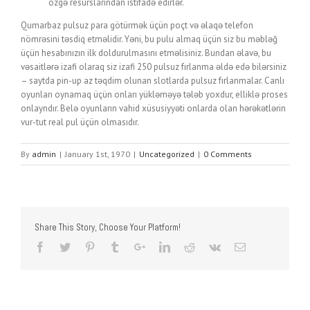
özgə resurslarından istifadə edirlər.
Qumarbaz pulsuz para götürmək üçün poçt və əlaqə telefon
nömrəsini təsdiq etməlidir. Yəni, bu pulu almaq üçün siz bu məbləğ
üçün hesabınızın ilk doldurulmasını etməlisiniz. Bundan əlavə, bu
vəsaitlərə izafi olaraq siz izafi 250 pulsuz fırlanma əldə edə bilərsiniz
– saytda pin-up az təqdim olunan slotlarda pulsuz fırlanmalar. Canlı
oyunları oynamaq üçün onları yükləməyə tələb yoxdur, elliklə proses
onlayndır. Belə oyunların vahid xüsusiyyəti onlarda olan hərəkətlərin
vur-tut real pul üçün olmasıdır.
By
admin
|
January 1st, 1970
|
Uncategorized
|
0 Comments
Share This Story, Choose Your Platform!