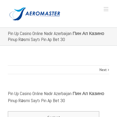
Pin Up Casino Online Nadir Azerbaijan Пин Ап Казино
Pinup Rəsmi Saytı Pin Ap Bet 30
Next
Pin Up Casino Online Nadir Azerbaijan Пин Ап Казино
Pinup Rəsmi Saytı Pin Ap Bet 30