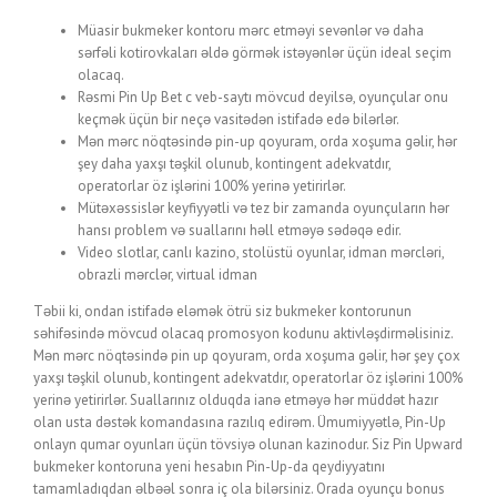
Müasir bukmeker kontoru mərc etməyi sevənlər və daha
sərfəli kotirovkaları əldə görmək istəyənlər üçün ideal seçim
olacaq.
Rəsmi Pin Up Bet c veb-saytı mövcud deyilsə, oyunçular onu
keçmək üçün bir neçə vasitədən istifadə edə bilərlər.
Mən mərc nöqtəsində pin-up qoyuram, orda xoşuma gəlir, hər
şey daha yaxşı təşkil olunub, kontingent adekvatdır,
operatorlar öz işlərini 100% yerinə yetirirlər.
Mütəxəssislər keyfiyyətli və tez bir zamanda oyunçuların hər
hansı problem və suallarını həll etməyə sədəqə edir.
Video slotlar, canlı kazino, stolüstü oyunlar, idman mərcləri,
obrazli mərclər, virtual idman
Təbii ki, ondan istifadə eləmək ötrü siz bukmeker kontorunun
səhifəsində mövcud olacaq promosyon kodunu aktivləşdirməlisiniz.
Mən mərc nöqtəsində pin up qoyuram, orda xoşuma gəlir, hər şey çox
yaxşı təşkil olunub, kontingent adekvatdır, operatorlar öz işlərini 100%
yerinə yetirirlər. Suallarınız olduqda ianə etməyə hər müddət hazır
olan usta dəstək komandasına razılıq edirəm. Ümumiyyətlə, Pin-Up
onlayn qumar oyunları üçün tövsiyə olunan kazinodur. Siz Pin Upward
bukmeker kontoruna yeni hesabın Pin-Up-da qeydiyyatını
tamamladıqdan əlbəəl sonra iç ola bilərsiniz. Orada oyunçu bonus