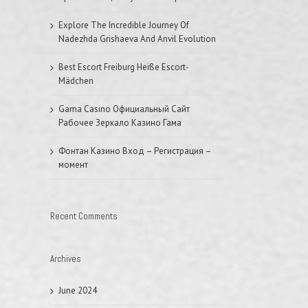
Explore The Incredible Journey Of
Nadezhda Grishaeva And Anvil Evolution
Best Escort Freiburg Heiße Escort-
Mädchen
Gama Casino Официальный Сайт
Рабочее Зеркало Казино Гама
Фонтан Казино Вход – Регистрация –
момент
Recent Comments
Archives
June 2024