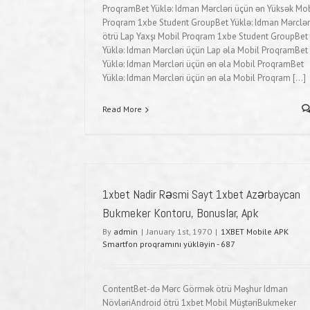
ProqramBet Yüklə: Idman Mərcləri üçün ən Yüksək Mob
Proqram 1xbe Student GroupBet Yüklə: Idman Mərclər
ötrü Lap Yaxşı Mobil Proqram 1xbe Student GroupBet
Yüklə: Idman Mərcləri üçün Lap əla Mobil ProqramBet
Yüklə: Idman Mərcləri üçün ən əla Mobil ProqramBet
Yüklə: Idman Mərcləri üçün ən əla Mobil Proqram [...]
Read More
1xbet Nadir Rəsmi Sayt 1xbet Azərbaycan
Bukmeker Kontoru, Bonuslar, Apk
By
admin
|
January 1st, 1970
|
1XBET Mobile APK
Smartfon proqramını yükləyin - 687
ContentBet-də Mərc Görmək ötrü Məşhur Idman
NövləriAndroid ötrü 1xbet Mobil MüştəriBukmeker