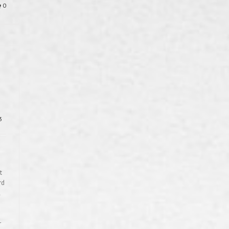
0
3
t
rd
r