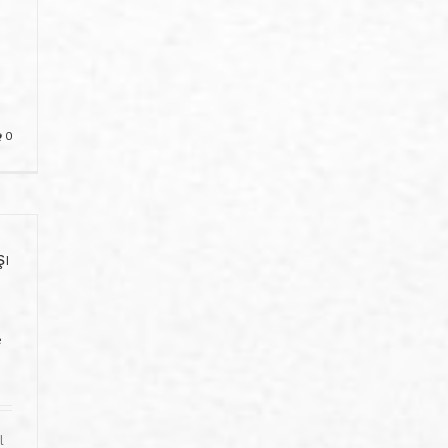
0
şı
e
l