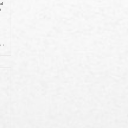
il
i
0