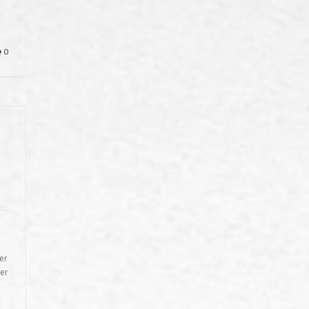
0
er
er
p