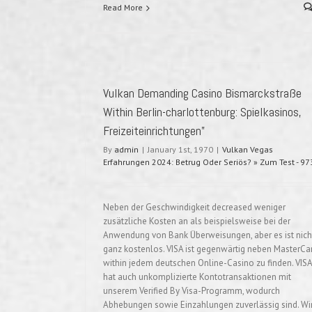
Read More
Vulkan Demanding Casino Bismarckstraße
Within Berlin-charlottenburg: Spielkasinos,
Freizeiteinrichtungen”
By
admin
|
January 1st, 1970
|
Vulkan Vegas
Erfahrungen 2024: Betrug Oder Seriös? » Zum Test - 97
Neben der Geschwindigkeit decreased weniger
zusätzliche Kosten an als beispielsweise bei der
Anwendung von Bank Überweisungen, aber es ist nich
ganz kostenlos. VISA ist gegenwärtig neben MasterCa
within jedem deutschen Online-Casino zu finden. VISA
hat auch unkomplizierte Kontotransaktionen mit
unserem Verified By Visa-Programm, wodurch
Abhebungen sowie Einzahlungen zuverlässig sind. Wi