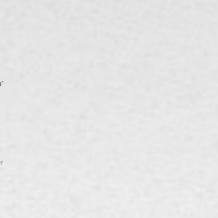
"
r
n