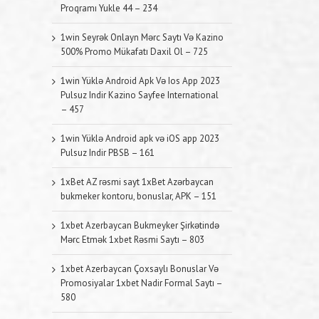
Proqramı Yukle 44 – 234
1win Seyrək Onlayn Mərc Saytı Və Kazino
500% Promo Mükafatı Daxil Ol – 725
1win Yüklə Android Apk Və Ios App 2023
Pulsuz Indir Kazino Sayfee International
– 457
1win Yüklə Android apk və iOS app 2023
Pulsuz Indir PBSB – 161
1xBet AZ rəsmi sayt 1xBet Azərbaycan
bukmeker kontoru, bonuslar, APK – 151
1xbet Azerbaycan Bukmeyker Şirkətində
Mərc Etmək 1xbet Rəsmi Saytı – 803
1xbet Azerbaycan Çoxsaylı Bonuslar Və
Promosiyalar 1xbet Nadir Formal Saytı –
580