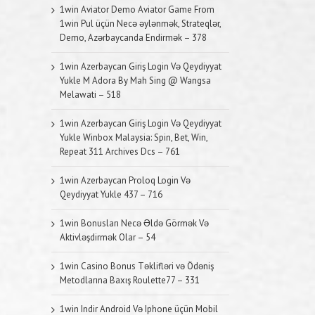
1win Aviator Demo Aviator Game From
1win Pul üçün Necə əylənmək, Strateqlər,
Demo, Azərbaycanda Endirmək – 378
1win Azerbaycan Giriş Login Və Qeydiyyat
Yukle M Adora By Mah Sing @ Wangsa
Melawati – 518
1win Azerbaycan Giriş Login Və Qeydiyyat
Yukle Winbox Malaysia: Spin, Bet, Win,
Repeat 311 Archives Dcs – 761
1win Azerbaycan Proloq Login Və
Qeydiyyat Yukle 437 – 716
1win Bonusları Necə Əldə Görmək Və
Aktivləşdirmək Olar – 54
1win Casino Bonus Təklifləri və Ödəniş
Metodlarına Baxış Roulette77 – 331
1win Indir Android Və Iphone üçün Mobil