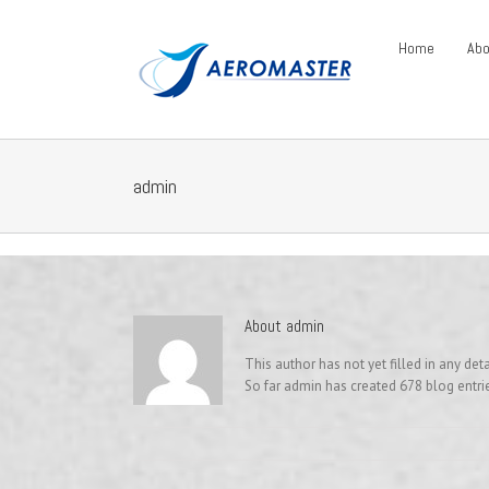
Home
Abo
admin
About
admin
This author has not yet filled in any deta
So far admin has created 678 blog entri