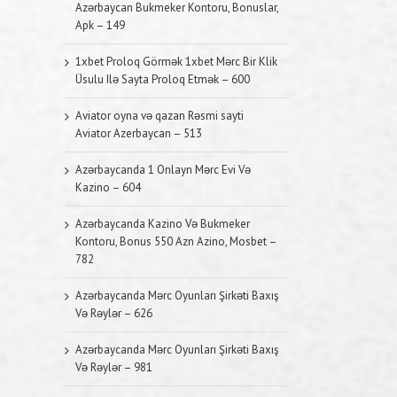
Azərbaycan Bukmeker Kontoru, Bonuslar,
Apk – 149
1xbet Proloq Görmək 1xbet Mərc Bir Klik
Üsulu Ilə Sayta Proloq Etmək – 600
Aviator oyna və qazan Rəsmi sayti
Aviator Azerbaycan – 513
Azərbaycanda 1 Onlayn Mərc Evi Və
Kazino – 604
Azərbaycanda Kazino Və Bukmeker
Kontoru, Bonus 550 Azn Azino, Mosbet –
782
Azərbaycanda Mərc Oyunları Şirkəti Baxış
Və Rəylər – 626
Azərbaycanda Mərc Oyunları Şirkəti Baxış
Və Rəylər – 981