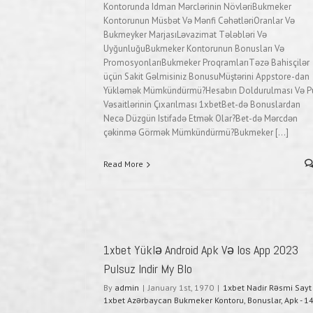
Kontorunda Idman Mərclərinin NövləriBukmeker
Kontorunun Müsbət Və Mənfi CəhətləriOranlar Və
Bukmeyker MarjasıLəvazimat Tələbləri Və
UyğunluğuBukmeker Kontorunun Bonusları Və
PromosyonlarıBukmeker ProqramlarıTəzə Bahisçilər
üçün Sakit Gəlmisiniz BonusuMüştərini Appstore-dan
Yükləmək Mümkündürmü?Hesabın Doldurulması Və P
Vəsaitlərinin Çıxarılması 1xbetBet-də Bonuslardan
Necə Düzgün Istifadə Etmək Olar?Bet-də Mərcdən
çəkinmə Görmək Mümkündürmü?Bukmeker [...]
Read More
1xbet Yüklə Android Apk Və Ios App 2023
Pulsuz Indir My Blo
By
admin
|
January 1st, 1970
|
1xbet Nadir Rəsmi Sayt
1xbet Azərbaycan Bukmeker Kontoru, Bonuslar, Apk - 1