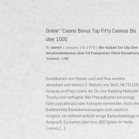
Online” “Casino Bonus Top Fifty Casinos Bis
über 1000
By
admin
|
January 1st, 1970
|
Bei Vulkan Sin City Den
Neukundenbonus über 50 Freispielen Ohne Einzahlung
"sichern - 290
Kreditkarten von Master card und Visa werden
akzeptiert und ebenso E-Wallets wie Skrill, NETELLER,
Giropay, ecoPayz sowie die On-line Banking Methode
Trustly sind verfügbar. Wer Prepaidkarten bevorzugt,
kann paysafecard oder Astropay verwenden. Auch ehe
traditionelle Banküberweisungen sind natürlich
möglich, sie nehmen jedoch einige Bankarbeitstage i
Anspruch. Es warten über two. 000 Spiele im Verde
Casino, [...]